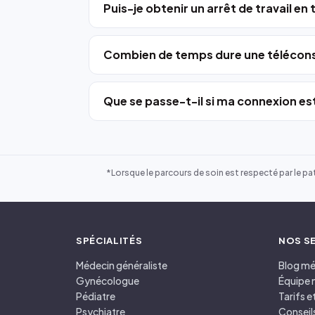
Puis-je obtenir un arrêt de travail en
Combien de temps dure une télécons
Que se passe-t-il si ma connexion est
*Lorsque le parcours de soin est respecté par le pat
SPÉCIALITÉS
NOS S
Médecin généraliste
Blog mé
Gynécologue
Équipe 
Pédiatre
Tarifs 
Psychiatre
Conseil