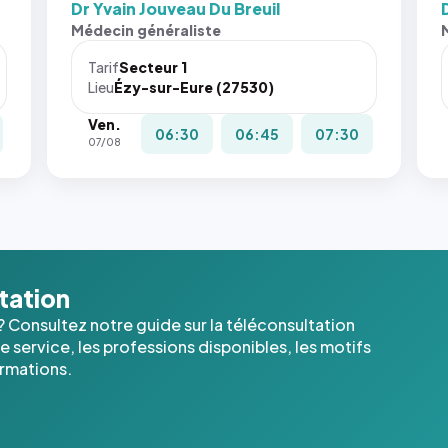
Dr Yvain Jouveau Du Breuil
Médecin généraliste
Tarif
Secteur 1
Lieu
Ézy-sur-Eure (27530)
Ven.
06:30
06:45
07:30
07/08
ltation
? Consultez notre guide sur la téléconsultation
 service, les professions disponibles, les motifs
ormations.