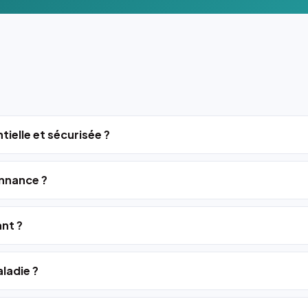
tielle et sécurisée ?
nnance ?
ant ?
ladie ?