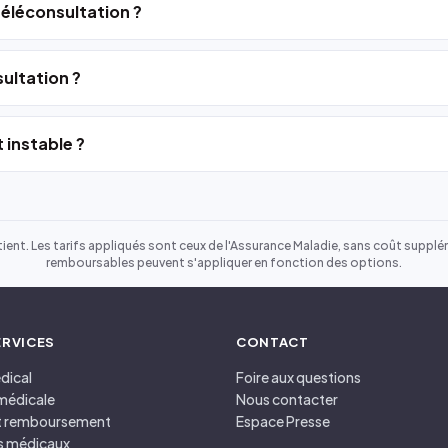
 téléconsultation ?
ultation ?
 instable ?
ient. Les tarifs appliqués sont ceux de l'Assurance Maladie, sans coût suppléme
remboursables peuvent s'appliquer en fonction des options.
ERVICES
CONTACT
dical
Foire aux questions
médicale
Nous contacter
et remboursement
Espace Presse
s médicaux