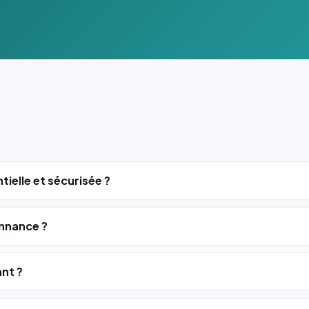
tielle et sécurisée ?
nnance ?
ant ?