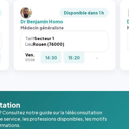
Disponible dans 1 h
Dr Benjamin Homo
Médecin généraliste
Tarif
Secteur 1
Lieu
Rouen (76000)
Ven.
14:30
15:20
-
07/08
ltation
? Consultez notre guide sur la téléconsultation
 service, les professions disponibles, les motifs
ormations.