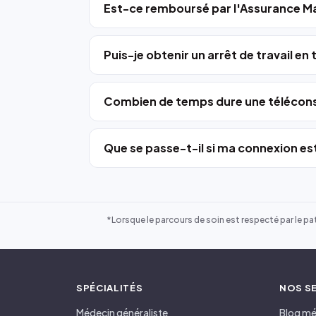
Est-ce remboursé par l'Assurance Ma
Puis-je obtenir un arrêt de travail en
Combien de temps dure une télécons
Que se passe-t-il si ma connexion est
*Lorsque le parcours de soin est respecté par le pat
SPÉCIALITÉS
NOS S
Médecin généraliste
Blog mé