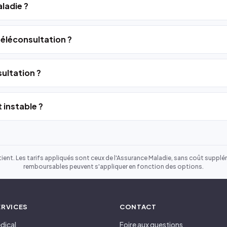
ladie ?
 téléconsultation ?
ultation ?
 instable ?
ient. Les tarifs appliqués sont ceux de l'Assurance Maladie, sans coût suppléme
remboursables peuvent s'appliquer en fonction des options.
ERVICES
CONTACT
dical
Foire aux questions