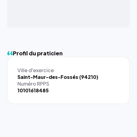
Profil du praticien
Ville d'exercice
{# 40×40
Saint-Maur-des-Fossés (94210)
: la taille
Numéro RPPS
rendue par
10101618485
`.profile-
picture`,
et un
rapport 1:1
qui reste
juste à
toutes les