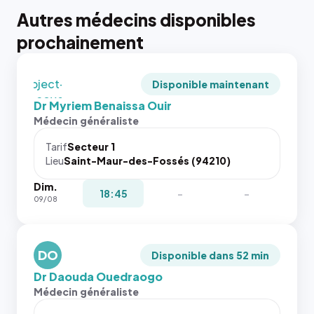
tailles
Autres médecins disponibles
puisque la
photo est
prochainement
recadrée
en
`object-
Disponible maintenant
fit: cover`.
Dr Myriem Benaissa Ouir
Sans ces
Médecin généraliste
attributs
le
Tarif
Secteur 1
navigateur
Lieu
Saint-Maur-des-Fossés (94210)
ne réserve
Dim.
pas la
{# 40×40
18:45
-
-
09/08
place, et
: la taille
c'étaient
rendue par
les trois
`.profile-
dernières
DO
picture`,
Disponible dans 52 min
images de
et un
Dr Daouda Ouedraogo
l'annuaire
rapport 1:1
Médecin généraliste
dans ce
qui reste