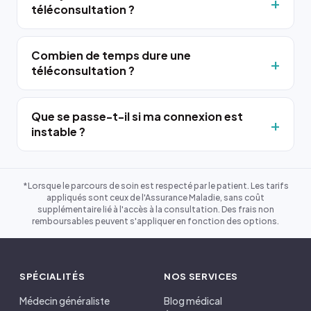
téléconsultation ?
Combien de temps dure une
téléconsultation ?
Que se passe-t-il si ma connexion est
instable ?
*Lorsque le parcours de soin est respecté par le patient. Les tarifs
appliqués sont ceux de l'Assurance Maladie, sans coût
supplémentaire lié à l'accès à la consultation. Des frais non
remboursables peuvent s'appliquer en fonction des options.
SPÉCIALITÉS
NOS SERVICES
Médecin généraliste
Blog médical