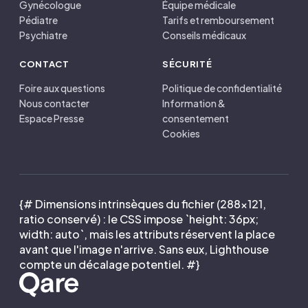
Gynécologue
Équipe médicale
Pédiatre
Tarifs et remboursement
Psychiatre
Conseils médicaux
CONTACT
SÉCURITÉ
Foire aux questions
Politique de confidentialité
Nous contacter
Information &
Espace Presse
consentement
Cookies
{# Dimensions intrinsèques du fichier (288×121,
ratio conservé) : le CSS impose `height: 36px;
width: auto`, mais les attributs réservent la place
avant que l'image n'arrive. Sans eux, Lighthouse
compte un décalage potentiel. #}