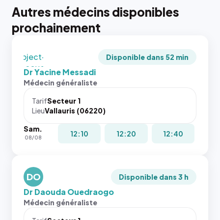
tailles
Autres médecins disponibles
puisque la
photo est
prochainement
recadrée
en
`object-
Disponible dans 52 min
fit: cover`.
Dr Yacine Messadi
Sans ces
Médecin généraliste
attributs
le
Tarif
Secteur 1
navigateur
Lieu
Vallauris (06220)
ne réserve
Sam.
pas la
{# 40×40
12:10
12:20
12:40
08/08
place, et
: la taille
c'étaient
rendue par
les trois
`.profile-
dernières
DO
picture`,
Disponible dans 3 h
images de
et un
Dr Daouda Ouedraogo
l'annuaire
rapport 1:1
Médecin généraliste
dans ce
qui reste
cas. #}