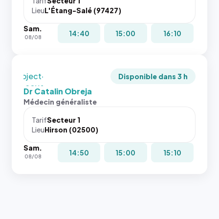
juste à
Tarif
Secteur 1
Lieu
L'Étang-Salé (97427)
toutes les
tailles
Sam.
puisque la
14:40
15:00
16:10
08/08
photo est
recadrée
en
`object-
Disponible dans 3 h
fit: cover`.
Dr Catalin Obreja
Sans ces
Médecin généraliste
attributs
le
Tarif
Secteur 1
navigateur
Lieu
Hirson (02500)
ne réserve
Sam.
pas la
14:50
15:00
15:10
08/08
place, et
c'étaient
les trois
dernières
images de
l'annuaire