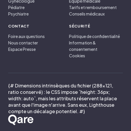
Gynécologue
Équipe médicale
Pédiatre
Tarifs et remboursement
Psychiatre
Conseils médicaux
CONTACT
SÉCURITÉ
Foire aux questions
Politique de confidentialité
Nous contacter
Information &
Espace Presse
consentement
Cookies
{# Dimensions intrinsèques du fichier (288×121,
ratio conservé) : le CSS impose `height: 36px;
width: auto`, mais les attributs réservent la place
avant que l'image n'arrive. Sans eux, Lighthouse
compte un décalage potentiel. #}