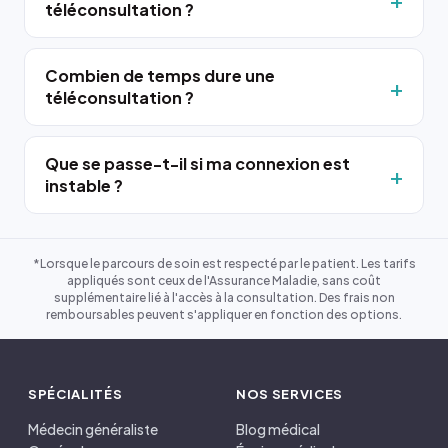
téléconsultation ?
Combien de temps dure une
téléconsultation ?
Que se passe-t-il si ma connexion est
instable ?
*Lorsque le parcours de soin est respecté par le patient. Les tarifs
appliqués sont ceux de l'Assurance Maladie, sans coût
supplémentaire lié à l'accès à la consultation. Des frais non
remboursables peuvent s'appliquer en fonction des options.
SPÉCIALITÉS
NOS SERVICES
Médecin généraliste
Blog médical