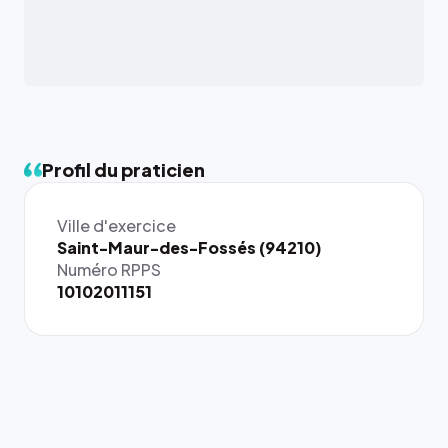
Profil du praticien
Ville d'exercice
{# 40×40
Saint-Maur-des-Fossés (94210)
: la taille
Numéro RPPS
rendue par
10102011151
`.profile-
picture`,
et un
rapport 1:1
qui reste
juste à
toutes les