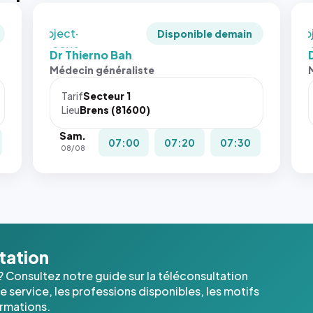
recadrée
rec
en
en
`object-
`ob
Disponible demain
fit: cover`.
fit:
Dr Thierno Bah
Sans ces
San
Médecin généraliste
attributs
att
le
le
Tarif
Secteur 1
navigateur
nav
Lieu
Brens (81600)
ne réserve
ne 
Sam.
pas la
pas 
07:00
07:20
07:30
08/08
place, et
pla
c'étaient
c'é
les trois
les 
dernières
der
images de
ima
l'annuaire
l'a
dans ce
dan
ltation
cas. #}
cas
? Consultez notre guide sur la téléconsultation
 service, les professions disponibles, les motifs
ormations.