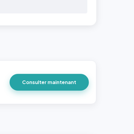
 40×40
taille
due par
ofile-
ture`,
Consulter maintenant
un
ort 1:1
 reste
e à
tes les
les
sque la
to est