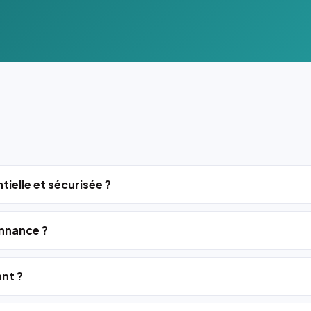
tielle et sécurisée ?
nnance ?
ant ?