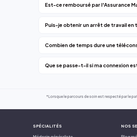
Est-ce remboursé par l'Assurance Ma
Puis-je obtenir un arrêt de travail en
Combien de temps dure une télécons
Que se passe-t-il si ma connexion est
*Lorsque le parcours de soin est respecté par le pat
SPÉCIALITÉS
NOS S
Médecin généraliste
Blog mé