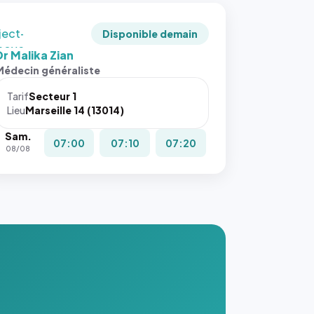
adrée
ject-
Disponible demain
 cover`.
Dr Malika Zian
s ces
Médecin généraliste
ributs
Tarif
Secteur 1
igateur
Lieu
Marseille 14 (13014)
réserve
Sam.
la
07:00
07:10
07:20
08/08
ce, et
taient
trois
nières
ges de
nnuaire
s ce
. #}