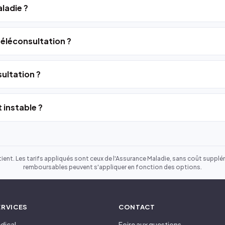
ladie ?
 téléconsultation ?
ultation ?
 instable ?
ient. Les tarifs appliqués sont ceux de l'Assurance Maladie, sans coût suppléme
remboursables peuvent s'appliquer en fonction des options.
ERVICES
CONTACT
dical
Foire aux questions