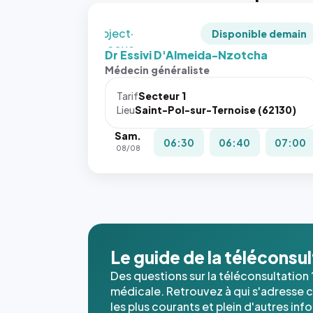
recadrée
en
`object-
Disponible demain
fit: cover`.
Dr Essivi D'Almeida-Nzotcha
Sans ces
Médecin généraliste
attributs
le
Tarif
Secteur 1
navigateur
Lieu
Saint-Pol-sur-Ternoise (62130)
ne réserve
Sam.
pas la
06:30
06:40
07:00
08/08
place, et
c'étaient
les trois
dernières
images de
l'annuaire
dans ce
Le guide de la téléconsu
cas. #}
Des questions sur la téléconsultation 
médicale. Retrouvez à qui s'adresse ce
les plus courants et plein d'autres inf