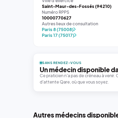
Ville d'exercice
Saint-Maur-des-Fossés (94210)
Numéro RPPS
10000770627
Autres lieux de consultation
Paris 8 (75008)
Paris 17 (75017)
{# 40×40
: la taille
rendue par
`.profile-
SANS RENDEZ-VOUS
picture`,
Un médecin disponible d
et un
Ce praticien n'a pas de créneau à venir. 
rapport 1:1
d'attente Qare, où que vous soyez.
qui reste
juste à
toutes les
tailles
puisque la
photo est
Autres médecins disponibl