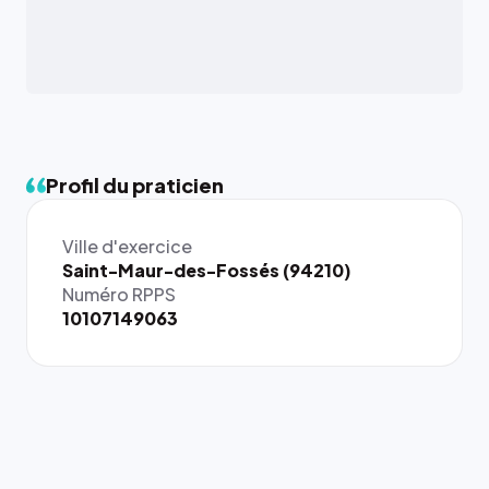
Profil du praticien
Ville d'exercice
{# 40×40
Saint-Maur-des-Fossés (94210)
: la taille
Numéro RPPS
rendue par
10107149063
`.profile-
picture`,
et un
rapport 1:1
qui reste
juste à
toutes les