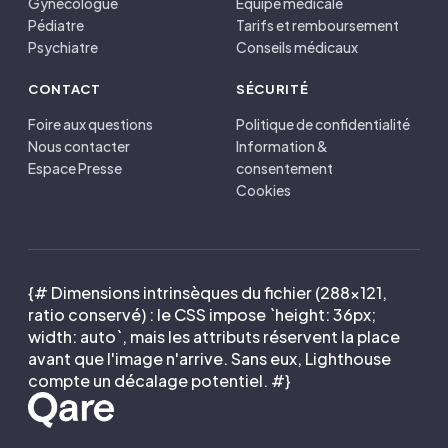
Gynécologue
Équipe médicale
Pédiatre
Tarifs et remboursement
Psychiatre
Conseils médicaux
CONTACT
SÉCURITÉ
Foire aux questions
Politique de confidentialité
Nous contacter
Information &
Espace Presse
consentement
Cookies
{# Dimensions intrinsèques du fichier (288×121,
ratio conservé) : le CSS impose `height: 36px;
width: auto`, mais les attributs réservent la place
avant que l'image n'arrive. Sans eux, Lighthouse
compte un décalage potentiel. #}