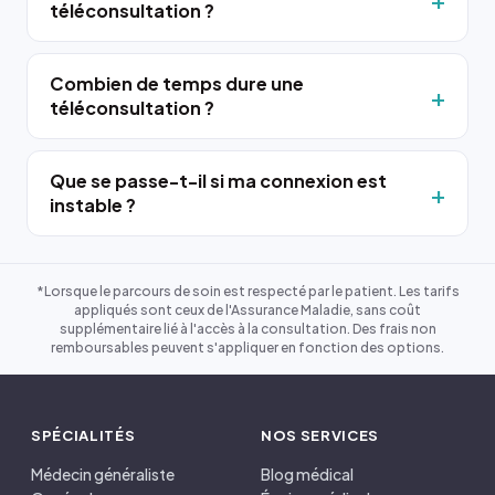
téléconsultation ?
Combien de temps dure une
téléconsultation ?
Que se passe-t-il si ma connexion est
instable ?
*Lorsque le parcours de soin est respecté par le patient. Les tarifs
appliqués sont ceux de l'Assurance Maladie, sans coût
supplémentaire lié à l'accès à la consultation. Des frais non
remboursables peuvent s'appliquer en fonction des options.
SPÉCIALITÉS
NOS SERVICES
Médecin généraliste
Blog médical