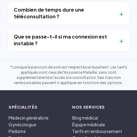
Combien de temps dure une
téléconsultation ?
Que se passe-t-il si ma connexion est
instable ?
*Lorsque le parcours de soin est respecté par le patient. Les tarifs
appliqués sont ceux de l'Assurance Maladie, sans coût
supplémentaire lié à l'accès à la consultation. Des frais non
remboursables peuvent s'appliquer en fonction des options.
SPÉCIALITÉS
NOS SERVICES
Médecin généraliste
Blog médical
Gynécologue
Équipe médicale
Pédiatre
Tarifs et remboursement