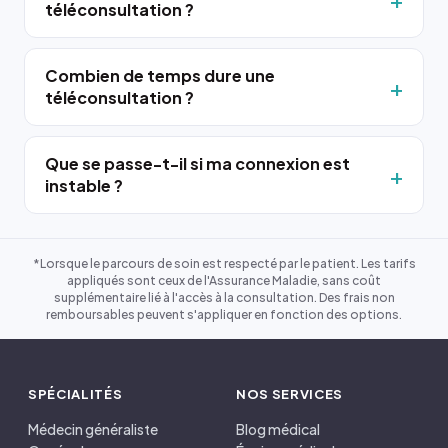
téléconsultation ?
Combien de temps dure une
téléconsultation ?
Que se passe-t-il si ma connexion est
instable ?
*Lorsque le parcours de soin est respecté par le patient. Les tarifs
appliqués sont ceux de l'Assurance Maladie, sans coût
supplémentaire lié à l'accès à la consultation. Des frais non
remboursables peuvent s'appliquer en fonction des options.
SPÉCIALITÉS
NOS SERVICES
Médecin généraliste
Blog médical