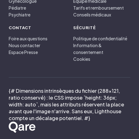
Gynécologue
Équipe médicale
Pédiatre
Tarifs et remboursement
Psychiatre
Conseils médicaux
CONTACT
SÉCURITÉ
Foire aux questions
Politique de confidentialité
Nous contacter
Information &
Espace Presse
consentement
Cookies
{# Dimensions intrinsèques du fichier (288×121,
ratio conservé) : le CSS impose `height: 36px;
width: auto`, mais les attributs réservent la place
avant que l'image n'arrive. Sans eux, Lighthouse
compte un décalage potentiel. #}