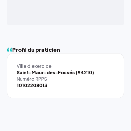
Profil du praticien
Ville d'exercice
{# 40×40
Saint-Maur-des-Fossés (94210)
: la taille
Numéro RPPS
rendue par
10102208013
`.profile-
picture`,
et un
rapport 1:1
qui reste
juste à
toutes les