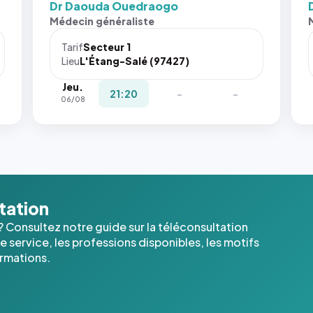
Dr Daouda Ouedraogo
Médecin généraliste
Tarif
Secteur 1
Lieu
L'Étang-Salé (97427)
Jeu.
21:20
-
-
06/08
ltation
? Consultez notre guide sur la téléconsultation
 service, les professions disponibles, les motifs
ormations.