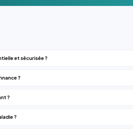
tielle et sécurisée ?
nnance ?
ant ?
ladie ?