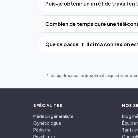
Puis-je obtenir un arrêt de travail en
Combien de temps dure une télécons
Que se passe-t-il si ma connexion est
*Lorsque le parcours de soin est respecté par le pat
SPÉCIALITÉS
NOS S
Médecin généraliste
Blog mé
Gynécologue
Équipe 
Pédiatre
Tarifs 
Psychiatre
Conseil