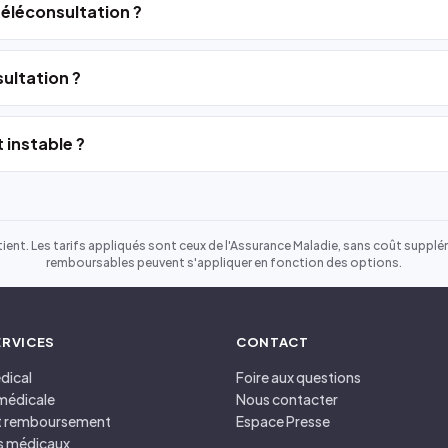
 téléconsultation ?
ultation ?
 instable ?
ient. Les tarifs appliqués sont ceux de l'Assurance Maladie, sans coût suppléme
remboursables peuvent s'appliquer en fonction des options.
ERVICES
CONTACT
dical
Foire aux questions
médicale
Nous contacter
et remboursement
Espace Presse
s médicaux