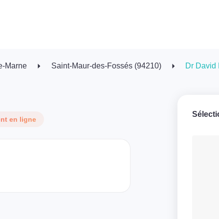
e-Marne
Saint-Maur-des-Fossés (94210)
Dr David 
Sélect
t en ligne