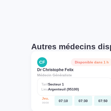
Autres médecins dis
CF
Disponible dans 1 h
Dr Christophe Felix
Médecin Généraliste
Tarif
Secteur 1
Lieu
Argenteuil (95100)
Jeu.
07:10
07:30
07:50
06/08