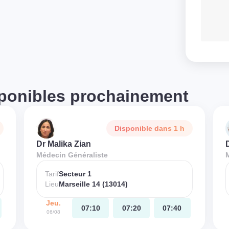
ponibles prochainement
Disponible dans 1 h
Dr Malika Zian
Médecin Généraliste
Tarif
Secteur 1
Lieu
Marseille 14 (13014)
Jeu.
07:10
07:20
07:40
06/08