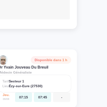
Disponible dans 1 h
Dr Yvain Jouveau Du Breuil
Médecin Généraliste
Tarif
Secteur 1
Lieu
Ézy-sur-Eure (27530)
Jeu.
07:15
07:45
-
06/08