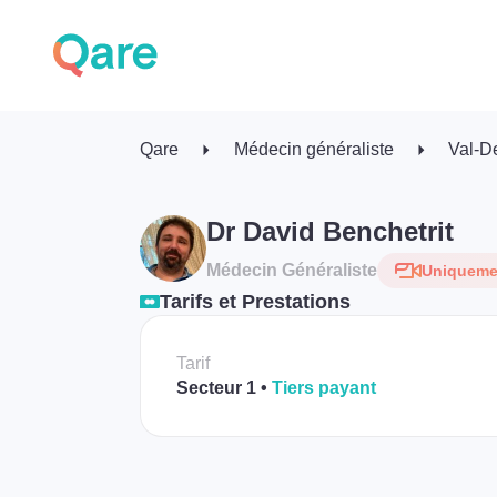
Qare
Médecin généraliste
Val-D
Dr David Benchetrit
Médecin Généraliste
Uniquemen
Tarifs et Prestations
Tarif
Secteur 1
Tiers payant