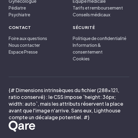
Gynécologue
Équipe médicale
Pédiatre
Tarifs et remboursement
Psychiatre
Conseils médicaux
CONTACT
SÉCURITÉ
Foire aux questions
Politique de confidentialité
Nous contacter
Information &
Espace Presse
consentement
Cookies
{# Dimensions intrinsèques du fichier (288×121,
ratio conservé) : le CSS impose `height: 36px;
width: auto`, mais les attributs réservent la place
avant que l'image n'arrive. Sans eux, Lighthouse
compte un décalage potentiel. #}