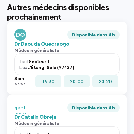
Autres médecins disponibles
{# 40×40
prochainement
: la taille
rendue par
`.profile-
DO
picture`,
Disponible dans 4 h
et un
Dr Daouda Ouedraogo
rapport 1:1
Médecin généraliste
qui reste
juste à
Tarif
Secteur 1
Lieu
L'Étang-Salé (97427)
toutes les
tailles
Sam.
puisque la
{# 40×40
16:30
20:00
20:20
08/08
photo est
: la taille
recadrée
rendue par
en
`.profile-
`object-
picture`,
Disponible dans 4 h
fit: cover`.
et un
Dr Catalin Obreja
Sans ces
rapport 1:1
Médecin généraliste
attributs
qui reste
le