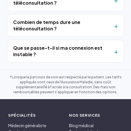
téléconsultation ?
Combien de temps dure une
téléconsultation ?
Que se passe-t-il si ma connexion est
instable ?
*Lorsque le parcours de soin est respecté par le patient. Les tarifs
appliqués sont ceux de l'Assurance Maladie, sans coût
supplémentaire lié à l'accès à la consultation. Des frais non
remboursables peuvent s'appliquer en fonction des options.
SPÉCIALITÉS
NOS SERVICES
Médecin généraliste
Blog médical