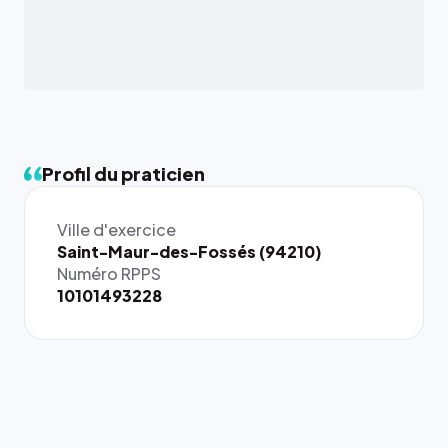
Profil du praticien
Ville d'exercice
{# 40×40
Saint-Maur-des-Fossés (94210)
: la taille
Numéro RPPS
rendue par
10101493228
`.profile-
picture`,
et un
rapport 1:1
qui reste
juste à
toutes les