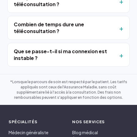
téléconsultation ?
Combien de temps dure une
téléconsultation ?
Que se passe-t-il si ma connexion est
instable ?
*Lorsque le parcours de soin est respecté par le patient. Les tarifs
appliqués sont ceux de l'Assurance Maladie, sans coût
supplémentaire lié à l'accès à la consultation. Des frais non
remboursables peuvent s'appliquer en fonction des options.
SPÉCIALITÉS
NOS SERVICES
Médecin généraliste
Blog médical