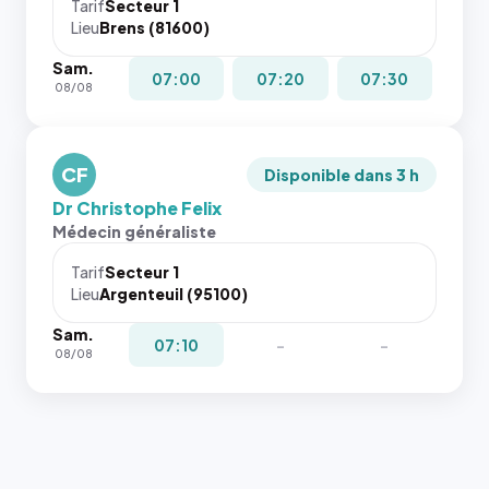
cas. #}
le
Tarif
Secteur 1
navigateur
Lieu
Brens (81600)
ne réserve
Sam.
pas la
07:00
07:20
07:30
08/08
place, et
c'étaient
les trois
dernières
CF
Disponible dans 3 h
images de
Dr Christophe Felix
l'annuaire
Médecin généraliste
dans ce
cas. #}
Tarif
Secteur 1
Lieu
Argenteuil (95100)
Sam.
07:10
-
-
08/08