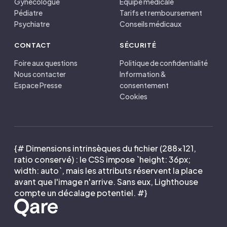
Gynécologue
Équipe médicale
Pédiatre
Tarifs et remboursement
Psychiatre
Conseils médicaux
CONTACT
SÉCURITÉ
Foire aux questions
Politique de confidentialité
Nous contacter
Information &
Espace Presse
consentement
Cookies
{# Dimensions intrinsèques du fichier (288×121,
ratio conservé) : le CSS impose `height: 36px;
width: auto`, mais les attributs réservent la place
avant que l'image n'arrive. Sans eux, Lighthouse
compte un décalage potentiel. #}