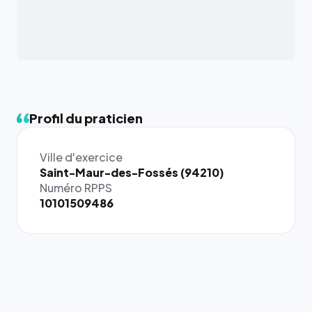
Profil du praticien
Ville d'exercice
{# 40×40
Saint-Maur-des-Fossés (94210)
: la taille
Numéro RPPS
rendue par
10101509486
`.profile-
picture`,
et un
rapport 1:1
qui reste
juste à
toutes les