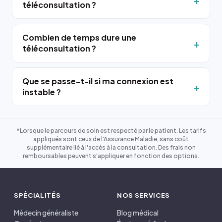
téléconsultation ?
Combien de temps dure une
téléconsultation ?
Que se passe-t-il si ma connexion est
instable ?
*Lorsque le parcours de soin est respecté par le patient. Les tarifs
appliqués sont ceux de l'Assurance Maladie, sans coût
supplémentaire lié à l'accès à la consultation. Des frais non
remboursables peuvent s'appliquer en fonction des options.
SPÉCIALITÉS
NOS SERVICES
Médecin généraliste
Blog médical