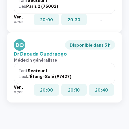
Tarif
Secteur 1
navigateur
Lieu
Paris 2 (75002)
ne réserve
Ven.
pas la
20:00
20:30
-
07/08
place, et
c'étaient
les trois
dernières
DO
Disponible dans 3 h
images de
Dr Daouda Ouedraogo
l'annuaire
Médecin généraliste
dans ce
cas. #}
Tarif
Secteur 1
Lieu
L'Étang-Salé (97427)
Ven.
20:00
20:10
20:40
07/08