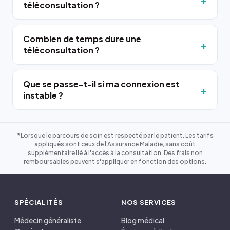
téléconsultation ?
Combien de temps dure une
téléconsultation ?
Que se passe-t-il si ma connexion est
instable ?
*Lorsque le parcours de soin est respecté par le patient. Les tarifs
appliqués sont ceux de l'Assurance Maladie, sans coût
supplémentaire lié à l'accès à la consultation. Des frais non
remboursables peuvent s'appliquer en fonction des options.
SPÉCIALITÉS
NOS SERVICES
Médecin généraliste
Blog médical