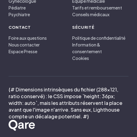
Gynécologue
Équipe médicale
Pédiatre
Tarifs et remboursement
Psychiatre
Conseils médicaux
CONTACT
SÉCURITÉ
Foire aux questions
Politique de confidentialité
Nous contacter
Information &
Espace Presse
consentement
Cookies
{# Dimensions intrinsèques du fichier (288×121,
ratio conservé) : le CSS impose `height: 36px;
width: auto`, mais les attributs réservent la place
avant que l'image n'arrive. Sans eux, Lighthouse
compte un décalage potentiel. #}