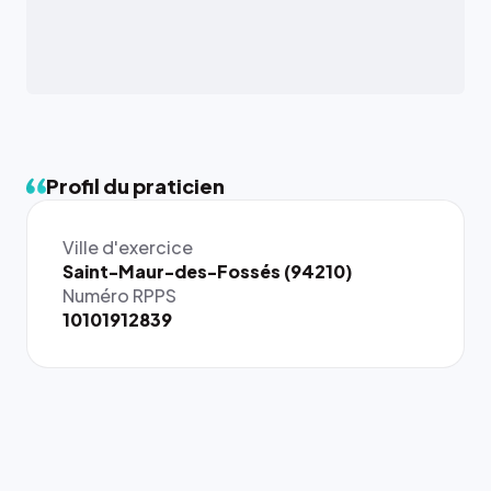
Profil du praticien
Ville d'exercice
{# 40×40
Saint-Maur-des-Fossés (94210)
: la taille
Numéro RPPS
rendue par
10101912839
`.profile-
picture`,
et un
rapport 1:1
qui reste
juste à
toutes les