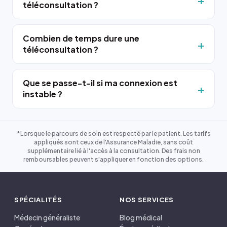
téléconsultation ?
Combien de temps dure une
téléconsultation ?
Que se passe-t-il si ma connexion est
instable ?
*Lorsque le parcours de soin est respecté par le patient. Les tarifs
appliqués sont ceux de l'Assurance Maladie, sans coût
supplémentaire lié à l'accès à la consultation. Des frais non
remboursables peuvent s'appliquer en fonction des options.
SPÉCIALITÉS
NOS SERVICES
Médecin généraliste
Blog médical