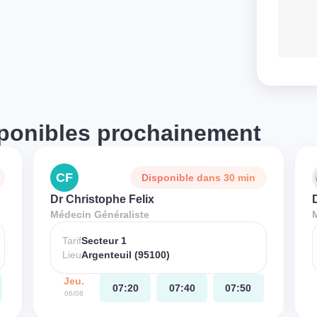
ponibles prochainement
CF
Disponible dans 30 min
Dr Christophe Felix
Médecin Généraliste
Tarif
Secteur 1
Lieu
Argenteuil (95100)
Jeu.
07:20
07:40
07:50
06/08