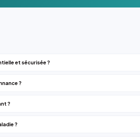
tielle et sécurisée ?
nnance ?
ant ?
ladie ?