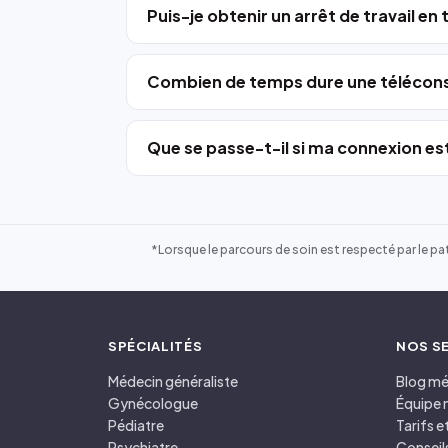
Puis-je obtenir un arrêt de travail en
Combien de temps dure une télécons
Que se passe-t-il si ma connexion est
*Lorsque le parcours de soin est respecté par le pat
SPÉCIALITÉS
NOS S
Médecin généraliste
Blog mé
Gynécologue
Équipe 
Pédiatre
Tarifs 
Psychiatre
Conseil