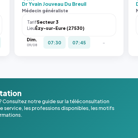
fit: cover`.
fit:
Dr Yvain Jouveau Du Breuil
Sans ces
San
Médecin généraliste
attributs
att
le
le
Tarif
Secteur 3
navigateur
nav
Lieu
Ézy-sur-Eure (27530)
ne réserve
ne 
Dim.
pas la
pas 
07:30
07:45
-
09/08
place, et
pla
c'étaient
c'é
les trois
les 
dernières
der
images de
ima
l'annuaire
l'a
dans ce
dan
ltation
cas. #}
cas
? Consultez notre guide sur la téléconsultation
 service, les professions disponibles, les motifs
ormations.