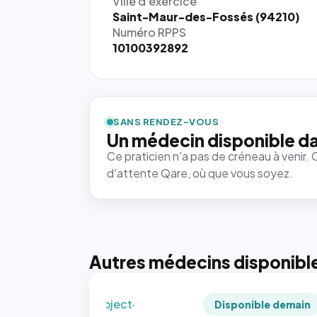
Ville d'exercice
Saint-Maur-des-Fossés (94210)
Numéro RPPS
10100392892
{# 40×40
: la taille
rendue par
`.profile-
SANS RENDEZ-VOUS
picture`,
Un médecin disponible d
et un
Ce praticien n'a pas de créneau à venir. 
rapport 1:1
d'attente Qare, où que vous soyez.
qui reste
juste à
toutes les
tailles
puisque la
photo est
Autres médecins disponibl
recadrée
en
`object-
Disponible demain