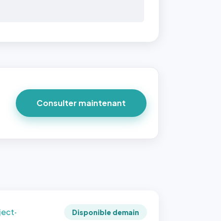
 40×40
taille
due par
ofile-
ture`,
Consulter maintenant
un
ort 1:1
 reste
e à
tes les
les
sque la
to est
adrée
ject-
Disponible demain