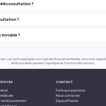
 téléconsultation ?
ultation ?
 instable ?
ient. Les tarifs appliqués sont ceux de l'Assurance Maladie, sans coût suppléme
remboursables peuvent s'appliquer en fonction des options.
ERVICES
CONTACT
dical
Foire aux questions
médicale
Nous contacter
et remboursement
Espace Presse
s médicaux