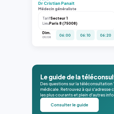
fit: cover`.
Dr Cristian Panait
Sans ces
Médecin généraliste
attributs
le
Tarif
Secteur 1
navigateur
Lieu
Paris 8 (75008)
ne réserve
Dim.
pas la
06:00
06:10
06:20
09/08
place, et
c'étaient
les trois
dernières
images de
l'annuaire
dans ce
Le guide de la téléconsu
cas. #}
Des questions sur la téléconsultation 
médicale. Retrouvez à qui s'adresse ce
les plus courants et plein d'autres inf
Consulter le guide