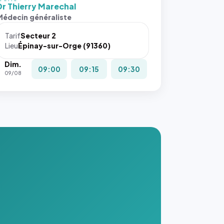
 cover`.
Dr Thierry Marechal
s ces
Médecin généraliste
ributs
Tarif
Secteur 2
igateur
Lieu
Épinay-sur-Orge (91360)
réserve
Dim.
la
09:00
09:15
09:30
09/08
ce, et
taient
trois
nières
ges de
nnuaire
s ce
. #}