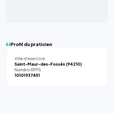
Profil du praticien
Ville d'exercice
{# 40×40
Saint-Maur-des-Fossés (94210)
: la taille
Numéro RPPS
rendue par
10101937851
`.profile-
picture`,
et un
rapport 1:1
qui reste
juste à
toutes les