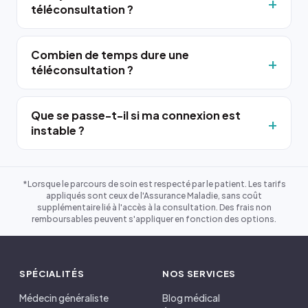
téléconsultation ?
Combien de temps dure une
téléconsultation ?
Que se passe-t-il si ma connexion est
instable ?
*Lorsque le parcours de soin est respecté par le patient. Les tarifs
appliqués sont ceux de l'Assurance Maladie, sans coût
supplémentaire lié à l'accès à la consultation. Des frais non
remboursables peuvent s'appliquer en fonction des options.
SPÉCIALITÉS
NOS SERVICES
Médecin généraliste
Blog médical