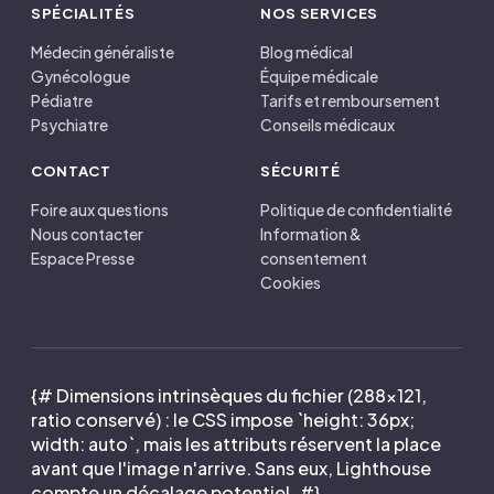
SPÉCIALITÉS
NOS SERVICES
Médecin généraliste
Blog médical
Gynécologue
Équipe médicale
Pédiatre
Tarifs et remboursement
Psychiatre
Conseils médicaux
CONTACT
SÉCURITÉ
Foire aux questions
Politique de confidentialité
Nous contacter
Information &
Espace Presse
consentement
Cookies
{# Dimensions intrinsèques du fichier (288×121,
ratio conservé) : le CSS impose `height: 36px;
width: auto`, mais les attributs réservent la place
avant que l'image n'arrive. Sans eux, Lighthouse
compte un décalage potentiel. #}