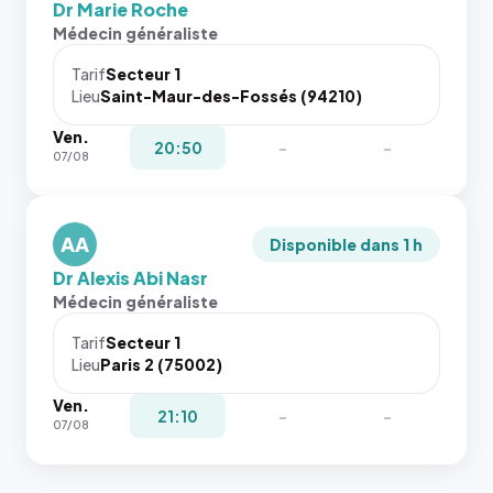
Dr Marie Roche
l'annuaire
Sans ces
Médecin généraliste
dans ce
attributs
cas. #}
le
Tarif
Secteur 1
navigateur
Lieu
Saint-Maur-des-Fossés (94210)
ne réserve
Ven.
pas la
20:50
-
-
07/08
place, et
c'étaient
les trois
dernières
AA
Disponible dans 1 h
images de
Dr Alexis Abi Nasr
l'annuaire
Médecin généraliste
dans ce
cas. #}
Tarif
Secteur 1
Lieu
Paris 2 (75002)
Ven.
21:10
-
-
07/08