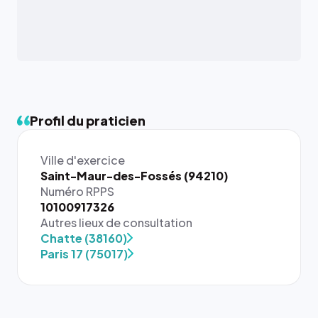
Profil du praticien
Ville d'exercice
Saint-Maur-des-Fossés (94210)
Numéro RPPS
10100917326
{# 40×40
Autres lieux de consultation
: la taille
Chatte (38160)
rendue par
Paris 17 (75017)
`.profile-
picture`,
et un
rapport 1:1