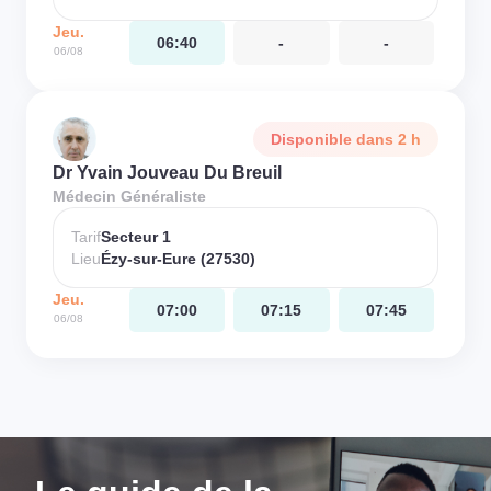
Jeu.
06:40
-
-
06/08
Disponible dans 2 h
Dr Yvain Jouveau Du Breuil
Médecin Généraliste
Tarif
Secteur 1
Lieu
Ézy-sur-Eure (27530)
Jeu.
07:00
07:15
07:45
06/08