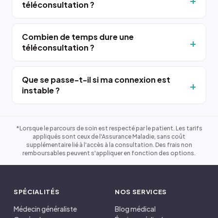
téléconsultation ?
Combien de temps dure une
téléconsultation ?
Que se passe-t-il si ma connexion est
instable ?
*Lorsque le parcours de soin est respecté par le patient. Les tarifs
appliqués sont ceux de l'Assurance Maladie, sans coût
supplémentaire lié à l'accès à la consultation. Des frais non
remboursables peuvent s'appliquer en fonction des options.
SPÉCIALITÉS
NOS SERVICES
Médecin généraliste
Blog médical