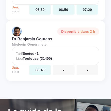
Jeu.
06:30
06:50
07:20
06/08
Disponible dans 2 h
Dr Benjamin Coutens
Médecin Généraliste
Tarif
Secteur 1
Lieu
Toulouse (31400)
Jeu.
06:40
-
-
06/08