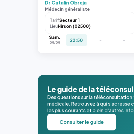
Dr Catalin Obreja
Sans ces
Médecin généraliste
attributs
le
Tarif
Secteur 1
navigateur
Lieu
Hirson (02500)
ne réserve
Sam.
pas la
22:50
-
-
08/08
place, et
c'étaient
les trois
dernières
images de
l'annuaire
dans ce
Le guide de la téléconsu
cas. #}
Des questions sur la téléconsultation 
médicale. Retrouvez à qui s'adresse ce
les plus courants et plein d'autres inf
Consulter le guide