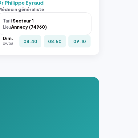
Dr Philippe Eyraud
s ces
Médecin généraliste
ributs
Tarif
Secteur 1
igateur
Lieu
Annecy (74960)
réserve
Dim.
la
08:40
08:50
09:10
09/08
ce, et
taient
trois
nières
ges de
nnuaire
s ce
. #}