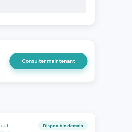
 40×40
taille
due par
ofile-
ture`,
un
Consulter maintenant
ort 1:1
 reste
e à
tes les
les
sque la
to est
adrée
ject-
Disponible demain
 cover`.