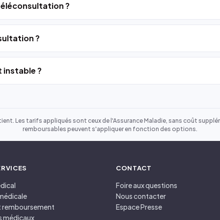
 téléconsultation ?
ultation ?
 instable ?
ient. Les tarifs appliqués sont ceux de l'Assurance Maladie, sans coût suppléme
remboursables peuvent s'appliquer en fonction des options.
ERVICES
CONTACT
dical
Foire aux questions
médicale
Nous contacter
et remboursement
Espace Presse
s médicaux