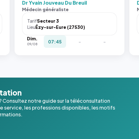
Dr Yvain Jouveau Du Breuil
Sans ces
San
Médecin généraliste
attributs
att
le
le
Tarif
Secteur 3
navigateur
nav
Lieu
Ézy-sur-Eure (27530)
ne réserve
ne 
Dim.
pas la
pas 
07:45
-
-
09/08
place, et
pla
c'étaient
c'é
les trois
les 
dernières
der
images de
ima
l'annuaire
l'a
dans ce
dan
ltation
cas. #}
cas
? Consultez notre guide sur la téléconsultation
 service, les professions disponibles, les motifs
ormations.