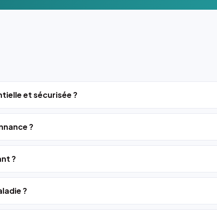
tielle et sécurisée ?
nnance ?
ant ?
ladie ?