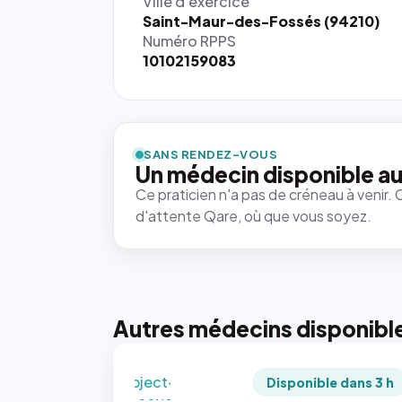
Ville d'exercice
Saint-Maur-des-Fossés (94210)
Numéro RPPS
10102159083
{# 40×40
: la taille
rendue par
`.profile-
SANS RENDEZ-VOUS
picture`,
Un médecin disponible au
et un
Ce praticien n'a pas de créneau à venir. 
rapport 1:1
d'attente Qare, où que vous soyez.
qui reste
juste à
toutes les
tailles
puisque la
photo est
Autres médecins disponibl
recadrée
en
`object-
Disponible dans 3 h
fit: cover`.