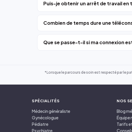
Puis-je obtenir un arrêt de travail en
Combien de temps dure une télécons
Que se passe-t-il si ma connexion est
*Lorsque le parcours de soin est respecté par le pat
SPÉCIALITÉS
NOS S
Médecin généraliste
Blog mé
Gynécologue
Équipe 
Pédiatre
Tarifs 
Psychiatre
Conseil