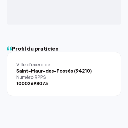
Profil du praticien
Ville d'exercice
{# 40×40
Saint-Maur-des-Fossés (94210)
: la taille
Numéro RPPS
rendue par
10002698073
`.profile-
picture`,
et un
rapport 1:1
qui reste
juste à
toutes les