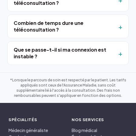
téléconsultation ?
Combien de temps dure une
téléconsultation ?
Que se passe-t-il si ma connexion est
instable ?
*Lorsque le parcours de soin est respecté par le patient. Les tarifs
appliqués sont ceux de l'Assurance Maladie, sans coût
supplémentaire lié à l'accès à la consultation. Des frais non
remboursables peuvent s'appliquer en fonction des options.
SPÉCIALITÉS
NOS SERVICES
Médecin généraliste
Blog médical