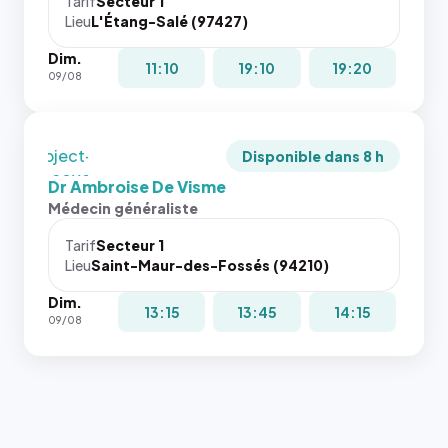
juste à
Tarif
Secteur 1
Lieu
L'Étang-Salé (97427)
toutes les
tailles
Dim.
puisque la
11:10
19:10
19:20
09/08
photo est
recadrée
en
`object-
Disponible dans 8 h
fit: cover`.
Dr Ambroise De Visme
Sans ces
Médecin généraliste
attributs
le
Tarif
Secteur 1
navigateur
Lieu
Saint-Maur-des-Fossés (94210)
ne réserve
Dim.
pas la
13:15
13:45
14:15
09/08
place, et
c'étaient
les trois
dernières
images de
l'annuaire