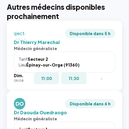
tailles
Autres médecins disponibles
puisque la
photo est
prochainement
recadrée
en
`object-
Disponible dans 5 h
fit: cover`.
Dr Thierry Marechal
Sans ces
Médecin généraliste
attributs
le
Tarif
Secteur 2
navigateur
Lieu
Épinay-sur-Orge (91360)
ne réserve
Dim.
pas la
{# 40×40
11:00
11:30
-
09/08
place, et
: la taille
c'étaient
rendue par
les trois
`.profile-
dernières
DO
picture`,
Disponible dans 6 h
images de
et un
Dr Daouda Ouedraogo
l'annuaire
rapport 1:1
Médecin généraliste
dans ce
qui reste
cas. #}