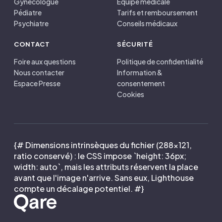
Gynécologue
Équipe médicale
Pédiatre
Tarifs et remboursement
Psychiatre
Conseils médicaux
CONTACT
SÉCURITÉ
Foire aux questions
Politique de confidentialité
Nous contacter
Information &
Espace Presse
consentement
Cookies
{# Dimensions intrinsèques du fichier (288×121,
ratio conservé) : le CSS impose `height: 36px;
width: auto`, mais les attributs réservent la place
avant que l'image n'arrive. Sans eux, Lighthouse
compte un décalage potentiel. #}