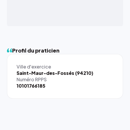
Profil du praticien
Ville d'exercice
{# 40×40
Saint-Maur-des-Fossés (94210)
: la taille
Numéro RPPS
rendue par
10101766185
`.profile-
picture`,
et un
rapport 1:1
qui reste
juste à
toutes les