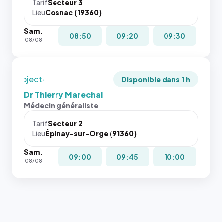
cas. #}
le
juste à
Tarif
Secteur 3
navigateur
Lieu
Cosnac (19360)
toutes les
ne réserve
tailles
Sam.
pas la
puisque la
08:50
09:20
09:30
08/08
place, et
photo est
c'étaient
recadrée
les trois
en
dernières
`object-
Disponible dans 1 h
images de
fit: cover`.
Dr Thierry Marechal
l'annuaire
Sans ces
Médecin généraliste
dans ce
attributs
cas. #}
le
Tarif
Secteur 2
navigateur
Lieu
Épinay-sur-Orge (91360)
ne réserve
Sam.
pas la
09:00
09:45
10:00
08/08
place, et
c'étaient
les trois
dernières
images de
l'annuaire