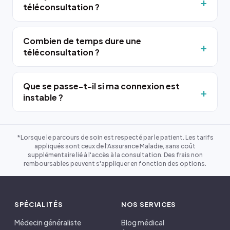
téléconsultation ?
Combien de temps dure une
téléconsultation ?
Que se passe-t-il si ma connexion est
instable ?
*Lorsque le parcours de soin est respecté par le patient. Les tarifs
appliqués sont ceux de l'Assurance Maladie, sans coût
supplémentaire lié à l'accès à la consultation. Des frais non
remboursables peuvent s'appliquer en fonction des options.
SPÉCIALITÉS
NOS SERVICES
Médecin généraliste
Blog médical