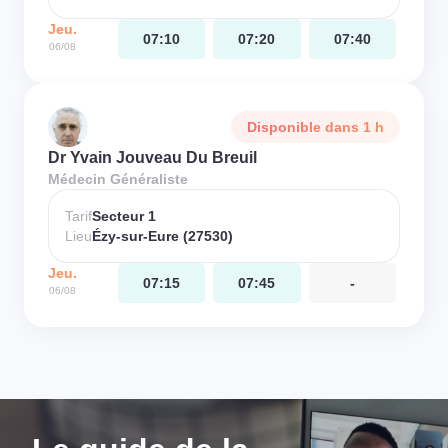
Jeu.
07:10
07:20
07:40
06/08
Disponible dans 1 h
Dr Yvain Jouveau Du Breuil
Médecin Généraliste
Tarif
Secteur 1
Lieu
Ézy-sur-Eure (27530)
Jeu.
07:15
07:45
-
06/08