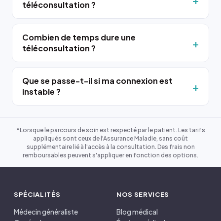
téléconsultation ?
Combien de temps dure une
téléconsultation ?
Que se passe-t-il si ma connexion est
instable ?
*Lorsque le parcours de soin est respecté par le patient. Les tarifs
appliqués sont ceux de l'Assurance Maladie, sans coût
supplémentaire lié à l'accès à la consultation. Des frais non
remboursables peuvent s'appliquer en fonction des options.
SPÉCIALITÉS
NOS SERVICES
Médecin généraliste
Blog médical