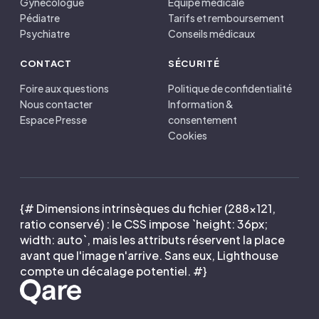
Gynécologue
Équipe médicale
Pédiatre
Tarifs et remboursement
Psychiatre
Conseils médicaux
CONTACT
SÉCURITÉ
Foire aux questions
Politique de confidentialité
Nous contacter
Information &
Espace Presse
consentement
Cookies
{# Dimensions intrinsèques du fichier (288×121,
ratio conservé) : le CSS impose `height: 36px;
width: auto`, mais les attributs réservent la place
avant que l'image n'arrive. Sans eux, Lighthouse
compte un décalage potentiel. #}