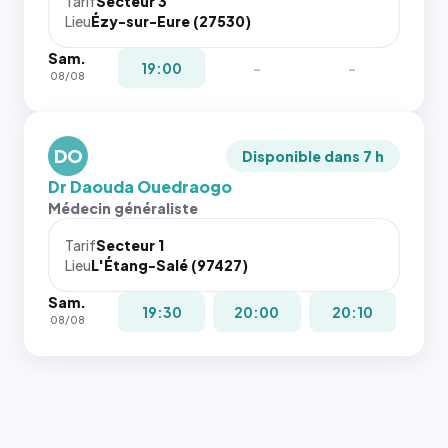
Tarif
Secteur 3
navigateur
Lieu
Ézy-sur-Eure (27530)
ne réserve
Sam.
pas la
19:00
-
-
08/08
place, et
c'étaient
les trois
dernières
DO
Disponible dans 7 h
images de
Dr Daouda Ouedraogo
l'annuaire
Médecin généraliste
dans ce
cas. #}
Tarif
Secteur 1
Lieu
L'Étang-Salé (97427)
Sam.
19:30
20:00
20:10
08/08