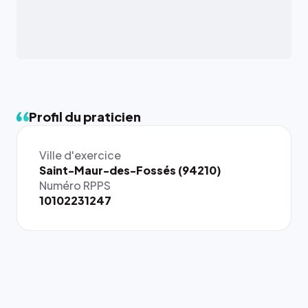
Profil du praticien
Ville d'exercice
{# 40×40
Saint-Maur-des-Fossés (94210)
: la taille
Numéro RPPS
rendue par
10102231247
`.profile-
picture`,
et un
rapport 1:1
qui reste
juste à
toutes les