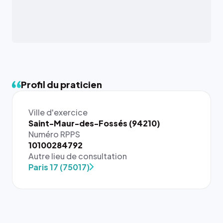
Profil du praticien
Ville d'exercice
Saint-Maur-des-Fossés (94210)
Numéro RPPS
{# 40×40
10100284792
: la taille
Autre lieu de consultation
rendue par
Paris 17 (75017)
`.profile-
picture`,
et un
rapport 1:1
qui reste