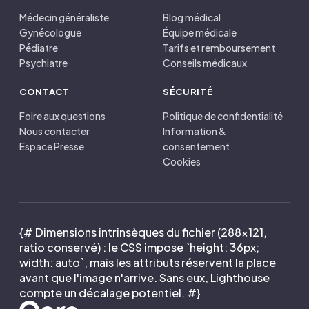
Médecin généraliste
Blog médical
Gynécologue
Équipe médicale
Pédiatre
Tarifs et remboursement
Psychiatre
Conseils médicaux
CONTACT
SÉCURITÉ
Foire aux questions
Politique de confidentialité
Nous contacter
Information &
Espace Presse
consentement
Cookies
{# Dimensions intrinsèques du fichier (288×121,
ratio conservé) : le CSS impose `height: 36px;
width: auto`, mais les attributs réservent la place
avant que l'image n'arrive. Sans eux, Lighthouse
compte un décalage potentiel. #}