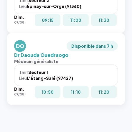
Tarif
Secteur 2
navigateur
Lieu
Épinay-sur-Orge (91360)
ne réserve
Dim.
pas la
09:15
11:00
11:30
09/08
place, et
c'étaient
les trois
dernières
DO
Disponible dans 7 h
images de
Dr Daouda Ouedraogo
l'annuaire
Médecin généraliste
dans ce
cas. #}
Tarif
Secteur 1
Lieu
L'Étang-Salé (97427)
Dim.
10:50
11:10
11:20
09/08