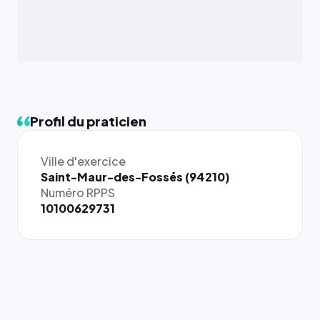
Profil du praticien
Ville d'exercice
{# 40×40
Saint-Maur-des-Fossés (94210)
: la taille
Numéro RPPS
rendue par
10100629731
`.profile-
picture`,
et un
rapport 1:1
qui reste
juste à
toutes les