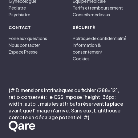
Gynécologue
Équipe médicale
Pédiatre
Tarifs et remboursement
Psychiatre
Conseils médicaux
CONTACT
SÉCURITÉ
Foire aux questions
Politique de confidentialité
Nous contacter
Information &
Espace Presse
consentement
Cookies
{# Dimensions intrinsèques du fichier (288×121,
ratio conservé) : le CSS impose `height: 36px;
width: auto`, mais les attributs réservent la place
avant que l'image n'arrive. Sans eux, Lighthouse
compte un décalage potentiel. #}