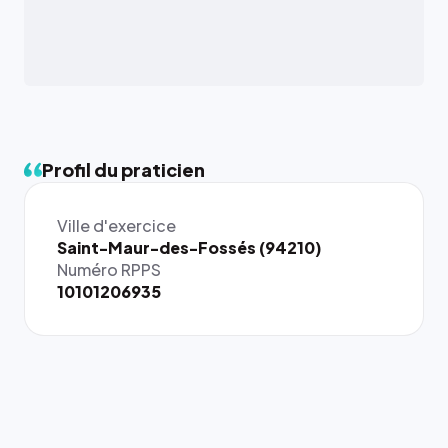
Profil du praticien
Ville d'exercice
{# 40×40
Saint-Maur-des-Fossés (94210)
: la taille
Numéro RPPS
rendue par
10101206935
`.profile-
picture`,
et un
rapport 1:1
qui reste
juste à
toutes les