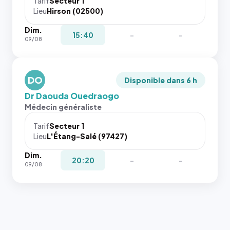
Tarif
Secteur 1
navigateur
Lieu
Hirson (02500)
ne réserve
Dim.
pas la
15:40
-
-
09/08
place, et
c'étaient
les trois
dernières
DO
Disponible dans 6 h
images de
Dr Daouda Ouedraogo
l'annuaire
Médecin généraliste
dans ce
cas. #}
Tarif
Secteur 1
Lieu
L'Étang-Salé (97427)
Dim.
20:20
-
-
09/08