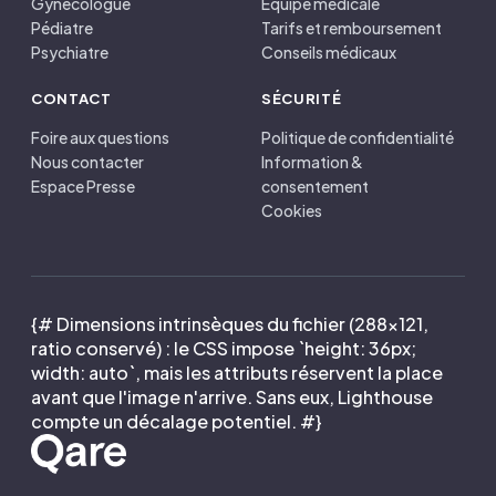
Gynécologue
Équipe médicale
Pédiatre
Tarifs et remboursement
Psychiatre
Conseils médicaux
CONTACT
SÉCURITÉ
Foire aux questions
Politique de confidentialité
Nous contacter
Information &
Espace Presse
consentement
Cookies
{# Dimensions intrinsèques du fichier (288×121,
ratio conservé) : le CSS impose `height: 36px;
width: auto`, mais les attributs réservent la place
avant que l'image n'arrive. Sans eux, Lighthouse
compte un décalage potentiel. #}