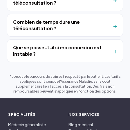
téléconsultation ?
Combien de temps dure une
téléconsultation ?
Que se passe-t-il si ma connexion est
instable ?
*Lorsque le parcours de soin est respecté par le patient. Les tarifs
appliqués sont ceux de l'Assurance Maladie, sans coût
supplémentaire lié à l'accès à la consultation. Des frais non
remboursables peuvent s'appliquer en fonction des options.
SPÉCIALITÉS
NOS SERVICES
Médecin généraliste
Blog médical