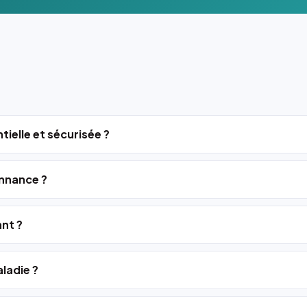
tielle et sécurisée ?
nnance ?
ant ?
ladie ?