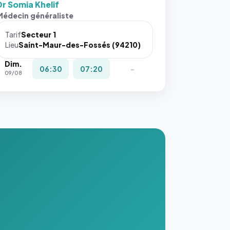
Dr Somia Khelif
s ces
Médecin généraliste
ributs
Tarif
Secteur 1
igateur
Lieu
Saint-Maur-des-Fossés (94210)
réserve
Dim.
la
06:30
07:20
-
09/08
ce, et
taient
trois
nières
ges de
nnuaire
s ce
. #}