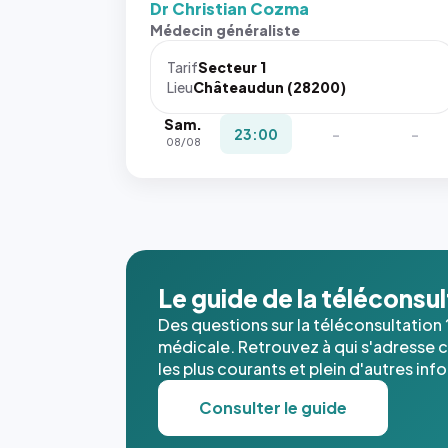
Dr Christian Cozma
Sans ces
Médecin généraliste
attributs
le
Tarif
Secteur 1
navigateur
Lieu
Châteaudun (28200)
ne réserve
Sam.
pas la
23:00
-
-
08/08
place, et
c'étaient
les trois
dernières
images de
l'annuaire
dans ce
Le guide de la téléconsu
cas. #}
Des questions sur la téléconsultation 
médicale. Retrouvez à qui s'adresse ce
les plus courants et plein d'autres inf
Consulter le guide