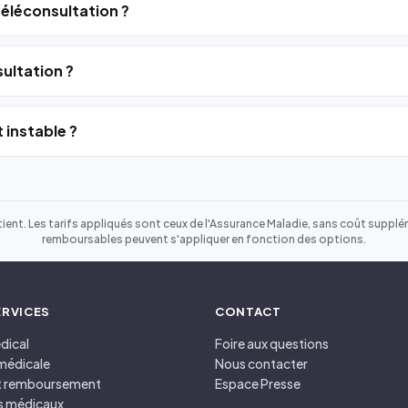
 téléconsultation ?
ultation ?
 instable ?
ient. Les tarifs appliqués sont ceux de l'Assurance Maladie, sans coût suppléme
remboursables peuvent s'appliquer en fonction des options.
ERVICES
CONTACT
dical
Foire aux questions
médicale
Nous contacter
et remboursement
Espace Presse
s médicaux