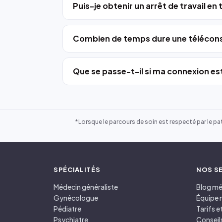
Puis-je obtenir un arrêt de travail en
Combien de temps dure une télécons
Que se passe-t-il si ma connexion est
*Lorsque le parcours de soin est respecté par le pat
SPÉCIALITÉS
NOS S
Médecin généraliste
Blog mé
Gynécologue
Équipe 
Pédiatre
Tarifs 
Psychiatre
Conseil