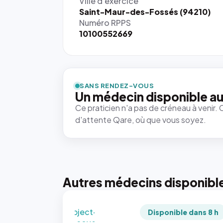
Ville d'exercice
Saint-Maur-des-Fossés (94210)
Numéro RPPS
10100552669
{# 40×40
: la taille
rendue par
`.profile-
SANS RENDEZ-VOUS
picture`,
Un médecin disponible au
et un
Ce praticien n'a pas de créneau à venir. 
rapport 1:1
d'attente Qare, où que vous soyez.
qui reste
juste à
toutes les
tailles
puisque la
photo est
Autres médecins disponibl
recadrée
en
`object-
Disponible dans 8 h
fit: cover`.