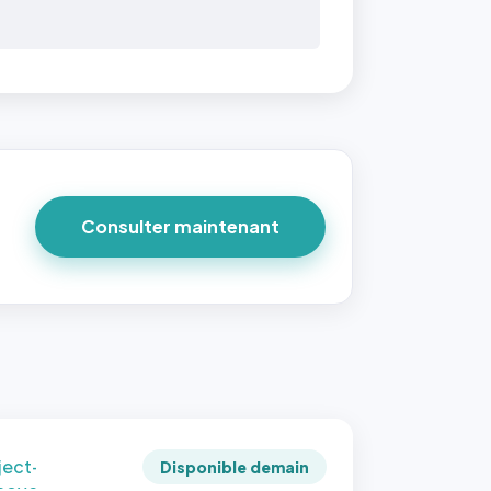
 40×40
taille
due par
ofile-
ture`,
un
Consulter maintenant
ort 1:1
 reste
e à
tes les
les
sque la
to est
adrée
ject-
Disponible demain
 cover`.