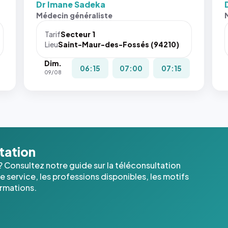
Dr Imane Sadeka
Sans ces
San
Médecin généraliste
attributs
att
le
le
Tarif
Secteur 1
navigateur
nav
Lieu
Saint-Maur-des-Fossés (94210)
ne réserve
ne 
Dim.
pas la
pas 
06:15
07:00
07:15
09/08
place, et
pla
c'étaient
c'é
les trois
les 
dernières
der
images de
ima
l'annuaire
l'a
dans ce
dan
ltation
cas. #}
cas
? Consultez notre guide sur la téléconsultation
 service, les professions disponibles, les motifs
ormations.