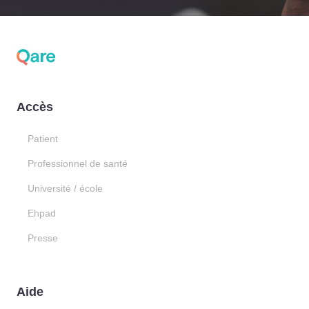
Accès
Patient
Professionnel de santé
Université / école
Ehpad
Presse
Aide