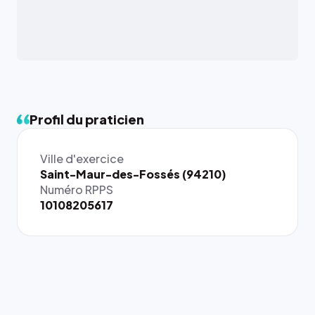
Profil du praticien
Ville d'exercice
{# 40×40
Saint-Maur-des-Fossés (94210)
: la taille
Numéro RPPS
rendue par
10108205617
`.profile-
picture`,
et un
rapport 1:1
qui reste
juste à
toutes les