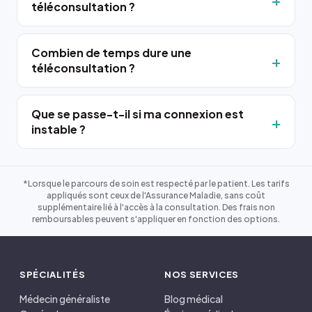
téléconsultation ?
Combien de temps dure une
téléconsultation ?
Que se passe-t-il si ma connexion est
instable ?
*Lorsque le parcours de soin est respecté par le patient. Les tarifs
appliqués sont ceux de l'Assurance Maladie, sans coût
supplémentaire lié à l'accès à la consultation. Des frais non
remboursables peuvent s'appliquer en fonction des options.
SPÉCIALITÉS
NOS SERVICES
Médecin généraliste
Blog médical