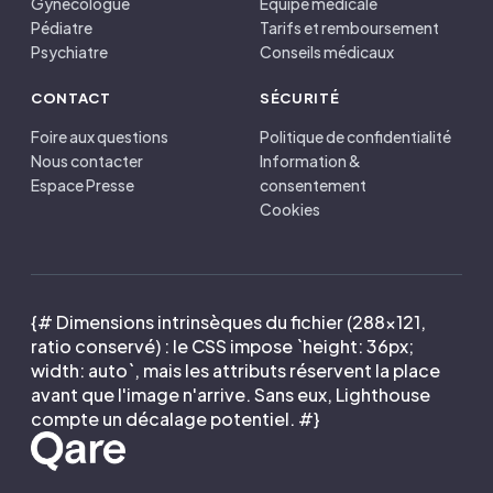
Gynécologue
Équipe médicale
Pédiatre
Tarifs et remboursement
Psychiatre
Conseils médicaux
CONTACT
SÉCURITÉ
Foire aux questions
Politique de confidentialité
Nous contacter
Information &
Espace Presse
consentement
Cookies
{# Dimensions intrinsèques du fichier (288×121,
ratio conservé) : le CSS impose `height: 36px;
width: auto`, mais les attributs réservent la place
avant que l'image n'arrive. Sans eux, Lighthouse
compte un décalage potentiel. #}