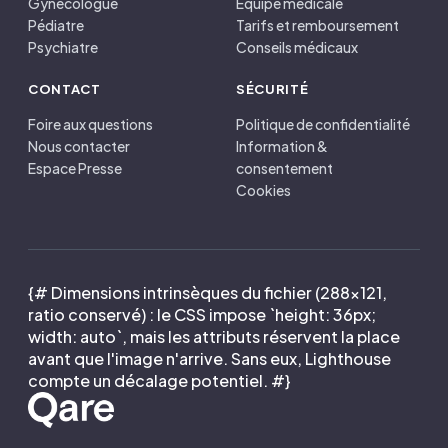
Gynécologue
Équipe médicale
Pédiatre
Tarifs et remboursement
Psychiatre
Conseils médicaux
CONTACT
SÉCURITÉ
Foire aux questions
Politique de confidentialité
Nous contacter
Information &
Espace Presse
consentement
Cookies
{# Dimensions intrinsèques du fichier (288×121,
ratio conservé) : le CSS impose `height: 36px;
width: auto`, mais les attributs réservent la place
avant que l'image n'arrive. Sans eux, Lighthouse
compte un décalage potentiel. #}