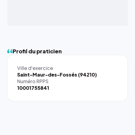
Profil du praticien
Ville d'exercice
{# 40×40
Saint-Maur-des-Fossés (94210)
: la taille
Numéro RPPS
rendue par
10001755841
`.profile-
picture`,
et un
rapport 1:1
qui reste
juste à
toutes les