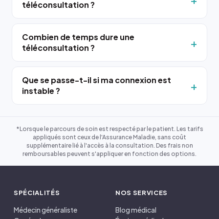
téléconsultation ?
Combien de temps dure une
téléconsultation ?
Que se passe-t-il si ma connexion est
instable ?
*Lorsque le parcours de soin est respecté par le patient. Les tarifs
appliqués sont ceux de l'Assurance Maladie, sans coût
supplémentaire lié à l'accès à la consultation. Des frais non
remboursables peuvent s'appliquer en fonction des options.
SPÉCIALITÉS
NOS SERVICES
Médecin généraliste
Blog médical