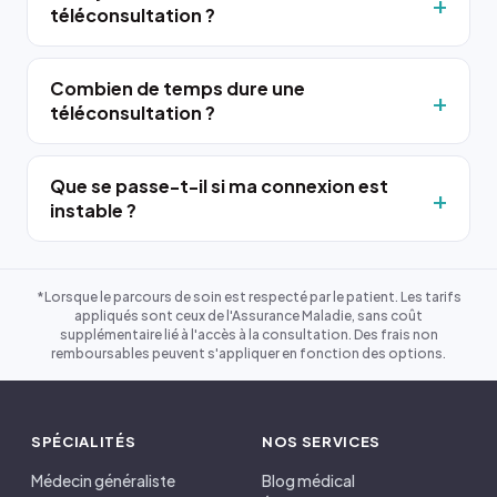
téléconsultation ?
Combien de temps dure une
téléconsultation ?
Que se passe-t-il si ma connexion est
instable ?
*Lorsque le parcours de soin est respecté par le patient. Les tarifs
appliqués sont ceux de l'Assurance Maladie, sans coût
supplémentaire lié à l'accès à la consultation. Des frais non
remboursables peuvent s'appliquer en fonction des options.
SPÉCIALITÉS
NOS SERVICES
Médecin généraliste
Blog médical