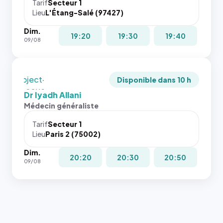
cas. #}
juste à
Tarif
Secteur 1
Lieu
L'Étang-Salé (97427)
toutes les
tailles
Dim.
puisque la
19:20
19:30
19:40
09/08
photo est
recadrée
en
`object-
Disponible dans 10 h
fit: cover`.
Dr Iyadh Allani
Sans ces
Médecin généraliste
attributs
le
Tarif
Secteur 1
navigateur
Lieu
Paris 2 (75002)
ne réserve
Dim.
pas la
20:20
20:30
20:50
09/08
place, et
c'étaient
les trois
dernières
images de
l'annuaire