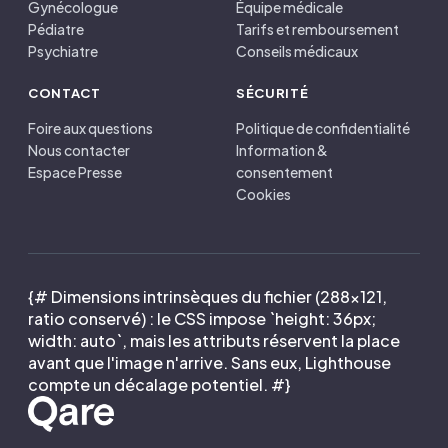
Gynécologue
Équipe médicale
Pédiatre
Tarifs et remboursement
Psychiatre
Conseils médicaux
CONTACT
SÉCURITÉ
Foire aux questions
Politique de confidentialité
Nous contacter
Information &
Espace Presse
consentement
Cookies
{# Dimensions intrinsèques du fichier (288×121,
ratio conservé) : le CSS impose `height: 36px;
width: auto`, mais les attributs réservent la place
avant que l'image n'arrive. Sans eux, Lighthouse
compte un décalage potentiel. #}