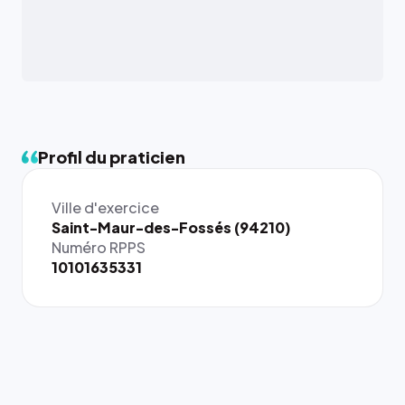
Profil du praticien
Ville d'exercice
{# 40×40
Saint-Maur-des-Fossés (94210)
: la taille
Numéro RPPS
rendue par
10101635331
`.profile-
picture`,
et un
rapport 1:1
qui reste
juste à
toutes les