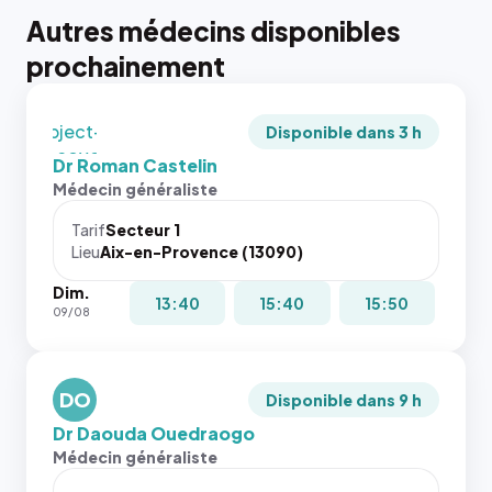
tailles
Autres médecins disponibles
puisque la
photo est
prochainement
recadrée
en
`object-
Disponible dans 3 h
fit: cover`.
Dr Roman Castelin
Sans ces
Médecin généraliste
attributs
le
Tarif
Secteur 1
navigateur
Lieu
Aix-en-Provence (13090)
ne réserve
Dim.
pas la
{# 40×40
13:40
15:40
15:50
09/08
place, et
: la taille
c'étaient
rendue par
les trois
`.profile-
dernières
DO
picture`,
Disponible dans 9 h
images de
et un
Dr Daouda Ouedraogo
l'annuaire
rapport 1:1
Médecin généraliste
dans ce
qui reste