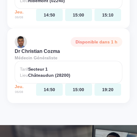
Lieu
Ribemont (02240)
Jeu.
14:50
15:00
15:10
06/08
Disponible dans 1 h
Dr Christian Cozma
Médecin Généraliste
Tarif
Secteur 1
Lieu
Châteaudun (28200)
Jeu.
14:50
15:00
19:20
06/08