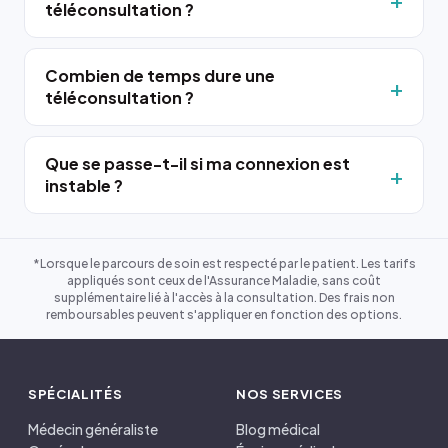
téléconsultation ?
Combien de temps dure une
téléconsultation ?
Que se passe-t-il si ma connexion est
instable ?
*Lorsque le parcours de soin est respecté par le patient. Les tarifs
appliqués sont ceux de l'Assurance Maladie, sans coût
supplémentaire lié à l'accès à la consultation. Des frais non
remboursables peuvent s'appliquer en fonction des options.
SPÉCIALITÉS
NOS SERVICES
Médecin généraliste
Blog médical