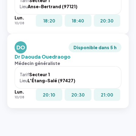
Tarif
Secteur 1
navigateur
Lieu
Anse-Bertrand (97121)
ne réserve
Lun.
pas la
18:20
18:40
20:30
10/08
place, et
c'étaient
les trois
dernières
DO
Disponible dans 5 h
images de
Dr Daouda Ouedraogo
l'annuaire
Médecin généraliste
dans ce
cas. #}
Tarif
Secteur 1
Lieu
L'Étang-Salé (97427)
Lun.
20:10
20:30
21:00
10/08