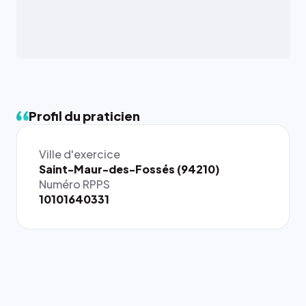
Profil du praticien
Ville d'exercice
{# 40×40
Saint-Maur-des-Fossés (94210)
: la taille
Numéro RPPS
rendue par
10101640331
`.profile-
picture`,
et un
rapport 1:1
qui reste
juste à
toutes les