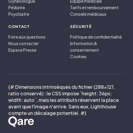
Gynécologue
Équipe médicale
Pédiatre
Tarifs et remboursement
Psychiatre
Conseils médicaux
CONTACT
SÉCURITÉ
Foire aux questions
Politique de confidentialité
Nous contacter
Information &
Espace Presse
consentement
Cookies
{# Dimensions intrinsèques du fichier (288×121,
ratio conservé) : le CSS impose `height: 36px;
width: auto`, mais les attributs réservent la place
avant que l'image n'arrive. Sans eux, Lighthouse
compte un décalage potentiel. #}