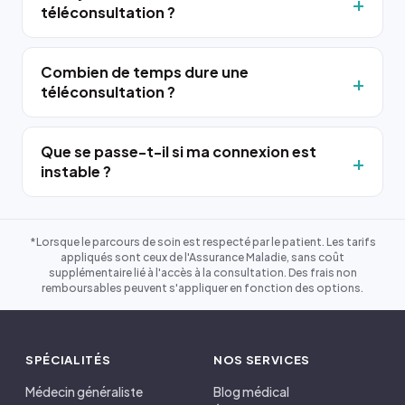
téléconsultation ?
Combien de temps dure une
téléconsultation ?
Que se passe-t-il si ma connexion est
instable ?
*Lorsque le parcours de soin est respecté par le patient. Les tarifs
appliqués sont ceux de l'Assurance Maladie, sans coût
supplémentaire lié à l'accès à la consultation. Des frais non
remboursables peuvent s'appliquer en fonction des options.
SPÉCIALITÉS
NOS SERVICES
Médecin généraliste
Blog médical