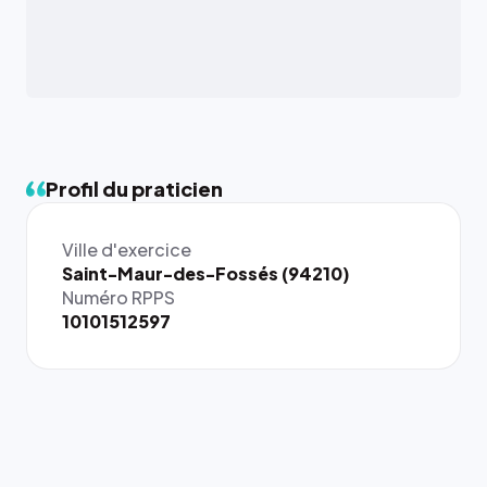
Profil du praticien
Ville d'exercice
{# 40×40
Saint-Maur-des-Fossés (94210)
: la taille
Numéro RPPS
rendue par
10101512597
`.profile-
picture`,
et un
rapport 1:1
qui reste
juste à
toutes les