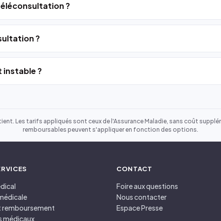
 téléconsultation ?
ultation ?
 instable ?
ient. Les tarifs appliqués sont ceux de l'Assurance Maladie, sans coût suppléme
remboursables peuvent s'appliquer en fonction des options.
ERVICES
CONTACT
dical
Foire aux questions
médicale
Nous contacter
et remboursement
Espace Presse
s médicaux