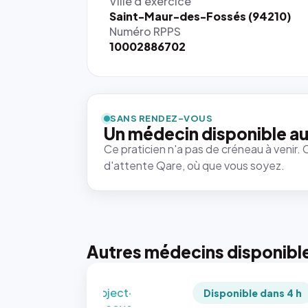
Ville d'exercice
Saint-Maur-des-Fossés (94210)
Numéro RPPS
10002886702
{# 40×40
: la taille
rendue par
`.profile-
SANS RENDEZ-VOUS
picture`,
Un médecin disponible au
et un
Ce praticien n'a pas de créneau à venir. 
rapport 1:1
d'attente Qare, où que vous soyez.
qui reste
juste à
toutes les
tailles
puisque la
photo est
Autres médecins disponibl
recadrée
en
`object-
Disponible dans 4 h
fit: cover`.