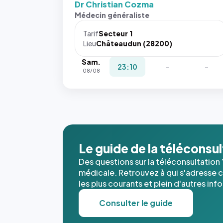
Dr Christian Cozma
Sans ces
Médecin généraliste
attributs
le
Tarif
Secteur 1
navigateur
Lieu
Châteaudun (28200)
ne réserve
Sam.
pas la
23:10
-
-
08/08
place, et
c'étaient
les trois
dernières
images de
l'annuaire
dans ce
Le guide de la téléconsu
cas. #}
Des questions sur la téléconsultation 
médicale. Retrouvez à qui s'adresse ce
les plus courants et plein d'autres inf
Consulter le guide