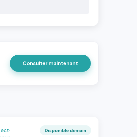
 40×40
taille
due par
ofile-
ture`,
un
Consulter maintenant
ort 1:1
 reste
e à
tes les
les
sque la
to est
adrée
ject-
Disponible demain
 cover`.