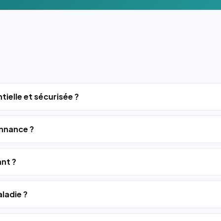
tielle et sécurisée ?
nnance ?
ant ?
ladie ?