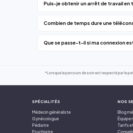
Puis-je obtenir un arrêt de travail en
Combien de temps dure une télécons
Que se passe-t-il si ma connexion est
*Lorsque le parcours de soin est respecté par le pat
SPÉCIALITÉS
NOS S
Médecin généraliste
Blog mé
Gynécologue
Équipe 
Pédiatre
Tarifs 
Psychiatre
Conseil