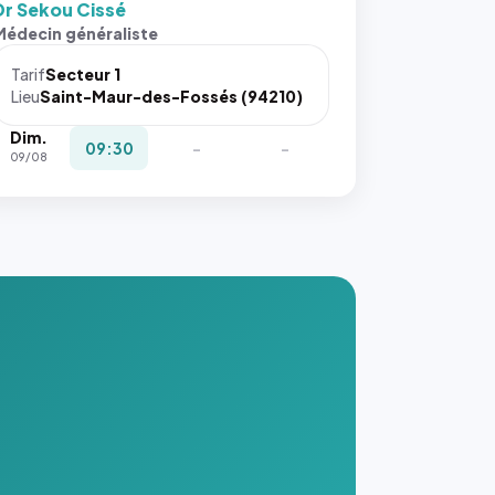
Dr Sekou Cissé
s ces
Médecin généraliste
ributs
Tarif
Secteur 1
igateur
Lieu
Saint-Maur-des-Fossés (94210)
réserve
Dim.
la
09:30
-
-
09/08
ce, et
taient
trois
nières
ges de
nnuaire
s ce
. #}