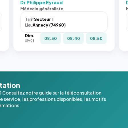
Dr Philippe Eyraud
Sans ces
San
Médecin généraliste
attributs
att
le
le
Tarif
Secteur 1
navigateur
nav
Lieu
Annecy (74960)
ne réserve
ne 
Dim.
pas la
pas 
08:30
08:40
08:50
09/08
place, et
pla
c'étaient
c'é
les trois
les 
dernières
der
images de
ima
l'annuaire
l'a
dans ce
dan
ltation
cas. #}
cas
? Consultez notre guide sur la téléconsultation
 service, les professions disponibles, les motifs
ormations.