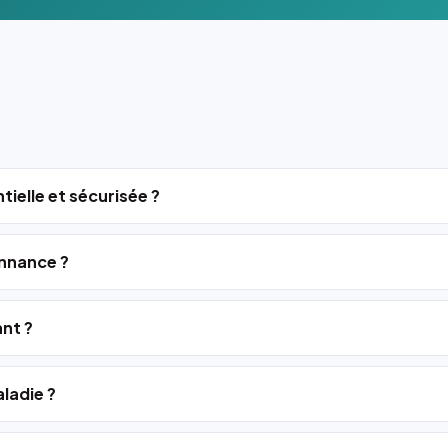
tielle et sécurisée ?
nnance ?
ant ?
ladie ?