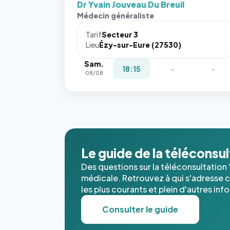
Dr Yvain Jouveau Du Breuil
Sans ces
Médecin généraliste
attributs
le
Tarif
Secteur 3
navigateur
Lieu
Ézy-sur-Eure (27530)
ne réserve
Sam.
pas la
18:15
-
-
08/08
place, et
c'étaient
les trois
dernières
images de
l'annuaire
dans ce
Le guide de la téléconsu
cas. #}
Des questions sur la téléconsultation 
médicale. Retrouvez à qui s'adresse ce
les plus courants et plein d'autres inf
Consulter le guide