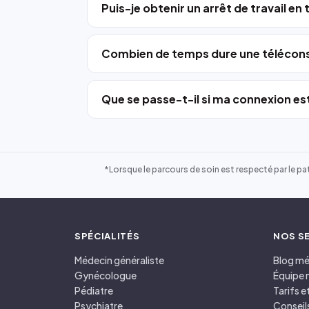
Puis-je obtenir un arrêt de travail en
Combien de temps dure une télécons
Que se passe-t-il si ma connexion est
*Lorsque le parcours de soin est respecté par le pat
SPÉCIALITÉS
NOS S
Médecin généraliste
Blog mé
Gynécologue
Équipe 
Pédiatre
Tarifs 
Psychiatre
Conseil