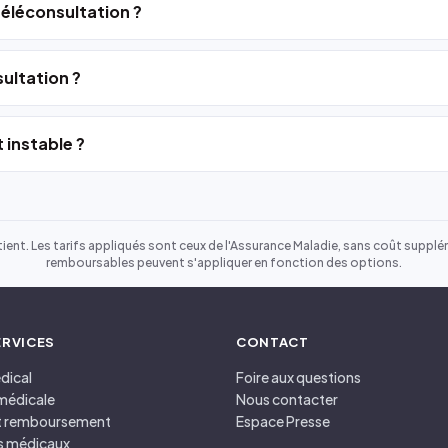
 téléconsultation ?
ultation ?
 instable ?
ient. Les tarifs appliqués sont ceux de l'Assurance Maladie, sans coût suppléme
remboursables peuvent s'appliquer en fonction des options.
ERVICES
CONTACT
dical
Foire aux questions
médicale
Nous contacter
et remboursement
Espace Presse
s médicaux