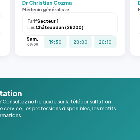
Dr Christian Cozma
Sans ces
Médecin généraliste
attributs
le
Tarif
Secteur 1
navigateur
Lieu
Châteaudun (28200)
ne réserve
Sam.
pas la
19:50
20:00
20:10
08/08
place, et
c'étaient
les trois
dernières
images de
l'annuaire
dans ce
ltation
cas. #}
? Consultez notre guide sur la téléconsultation
 service, les professions disponibles, les motifs
ormations.