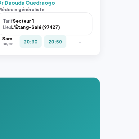
Dr Daouda Ouedraogo
Médecin généraliste
Tarif
Secteur 1
Lieu
L'Étang-Salé (97427)
Sam.
20:30
20:50
-
08/08