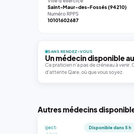
Ville d'exercice
Saint-Maur-des-Fossés (94210)
Numéro RPPS
10101602687
{# 40×40
: la taille
rendue par
`.profile-
SANS RENDEZ-VOUS
picture`,
Un médecin disponible au
et un
Ce praticien n'a pas de créneau à venir. 
rapport 1:1
d'attente Qare, où que vous soyez.
qui reste
juste à
toutes les
tailles
puisque la
photo est
Autres médecins disponibl
recadrée
en
`object-
Disponible dans 5 h
fit: cover`.