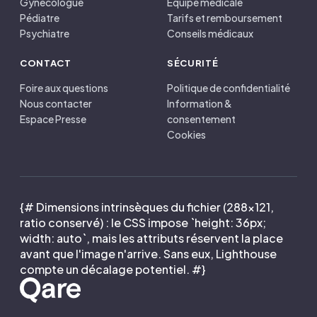
Gynécologue
Équipe médicale
Pédiatre
Tarifs et remboursement
Psychiatre
Conseils médicaux
CONTACT
SÉCURITÉ
Foire aux questions
Politique de confidentialité
Nous contacter
Information &
Espace Presse
consentement
Cookies
{# Dimensions intrinsèques du fichier (288×121,
ratio conservé) : le CSS impose `height: 36px;
width: auto`, mais les attributs réservent la place
avant que l'image n'arrive. Sans eux, Lighthouse
compte un décalage potentiel. #}