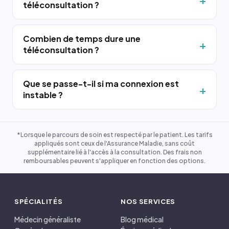
téléconsultation ?
Combien de temps dure une
téléconsultation ?
Que se passe-t-il si ma connexion est
instable ?
*Lorsque le parcours de soin est respecté par le patient. Les tarifs
appliqués sont ceux de l'Assurance Maladie, sans coût
supplémentaire lié à l'accès à la consultation. Des frais non
remboursables peuvent s'appliquer en fonction des options.
SPÉCIALITÉS
NOS SERVICES
Médecin généraliste
Blog médical