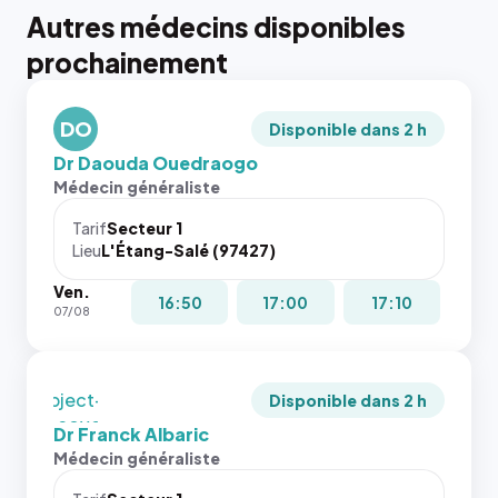
Autres médecins disponibles
{# 40×40
prochainement
: la taille
rendue par
`.profile-
DO
picture`,
Disponible dans 2 h
et un
Dr Daouda Ouedraogo
rapport 1:1
Médecin généraliste
qui reste
juste à
Tarif
Secteur 1
Lieu
L'Étang-Salé (97427)
toutes les
tailles
Ven.
puisque la
{# 40×40
16:50
17:00
17:10
07/08
photo est
: la taille
recadrée
rendue par
en
`.profile-
`object-
picture`,
Disponible dans 2 h
fit: cover`.
et un
Dr Franck Albaric
Sans ces
rapport 1:1
Médecin généraliste
attributs
qui reste
le