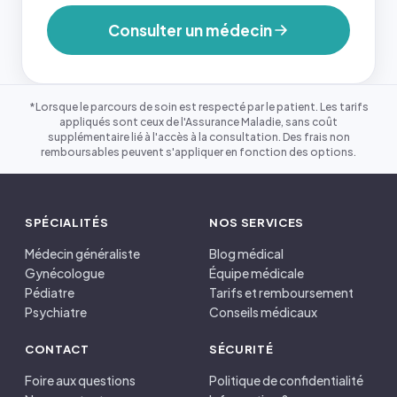
Consulter un médecin
*Lorsque le parcours de soin est respecté par le patient. Les tarifs
appliqués sont ceux de l'Assurance Maladie, sans coût
supplémentaire lié à l'accès à la consultation. Des frais non
remboursables peuvent s'appliquer en fonction des options.
SPÉCIALITÉS
NOS SERVICES
Médecin généraliste
Blog médical
Gynécologue
Équipe médicale
Pédiatre
Tarifs et remboursement
Psychiatre
Conseils médicaux
CONTACT
SÉCURITÉ
Foire aux questions
Politique de confidentialité