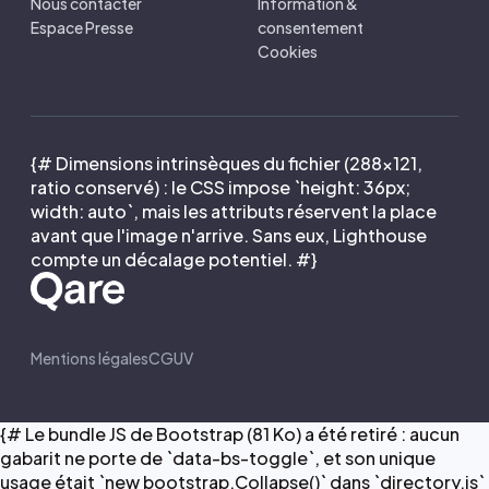
Nous contacter
Information &
Espace Presse
consentement
Cookies
{# Dimensions intrinsèques du fichier (288×121,
ratio conservé) : le CSS impose `height: 36px;
width: auto`, mais les attributs réservent la place
avant que l'image n'arrive. Sans eux, Lighthouse
compte un décalage potentiel. #}
Mentions légales
CGUV
{# Le bundle JS de Bootstrap (81 Ko) a été retiré : aucun
gabarit ne porte de `data-bs-toggle`, et son unique
usage était `new bootstrap.Collapse()` dans `directory.js`