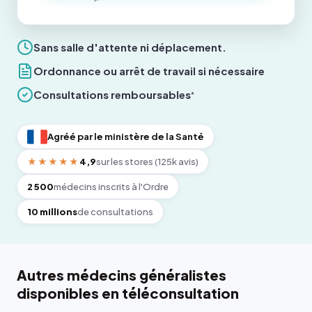
Sans salle d'attente ni déplacement.
Ordonnance ou arrêt de travail si nécessaire
Consultations remboursables
*
Agréé par le ministère de la Santé
★★★★★
4,9
sur les stores (125k avis)
2 500
médecins inscrits à l'Ordre
10 millions
de consultations
Autres médecins généralistes
disponibles en téléconsultation