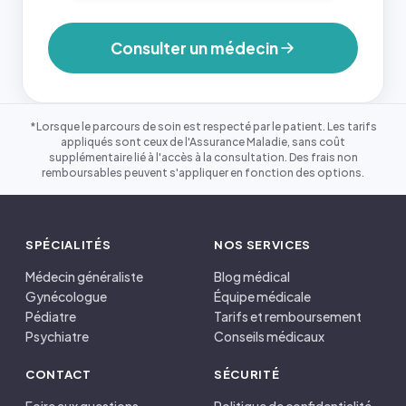
Consulter un médecin
*Lorsque le parcours de soin est respecté par le patient. Les tarifs
appliqués sont ceux de l'Assurance Maladie, sans coût
supplémentaire lié à l'accès à la consultation. Des frais non
remboursables peuvent s'appliquer en fonction des options.
SPÉCIALITÉS
NOS SERVICES
Médecin généraliste
Blog médical
Gynécologue
Équipe médicale
Pédiatre
Tarifs et remboursement
Psychiatre
Conseils médicaux
CONTACT
SÉCURITÉ