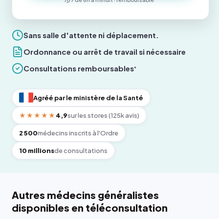
Sans salle d'attente ni déplacement.
Ordonnance ou arrêt de travail si nécessaire
Consultations remboursables
*
Agréé par le ministère de la Santé
★★★★★
4,9
sur les stores (125k avis)
2 500
médecins inscrits à l'Ordre
10 millions
de consultations
Autres médecins généralistes
disponibles en téléconsultation