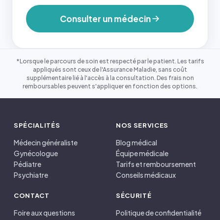
Consulter un médecin
*Lorsque le parcours de soin est respecté par le patient. Les tarifs
appliqués sont ceux de l'Assurance Maladie, sans coût
supplémentaire lié à l'accès à la consultation. Des frais non
remboursables peuvent s'appliquer en fonction des options.
SPÉCIALITÉS
NOS SERVICES
Médecin généraliste
Blog médical
Gynécologue
Équipe médicale
Pédiatre
Tarifs et remboursement
Psychiatre
Conseils médicaux
CONTACT
SÉCURITÉ
Foire aux questions
Politique de confidentialité