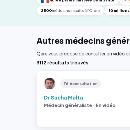
Agréé par le ministère de la Santé
★
2 500
médecins inscrits à l'Ordre
10 millions
Autres médecins généra
Qare vous propose de consulter en vidéo de 6
3112 résultats trouvés
Téléconsultation
Dr Sacha Malta
Médecin généraliste · En vidéo