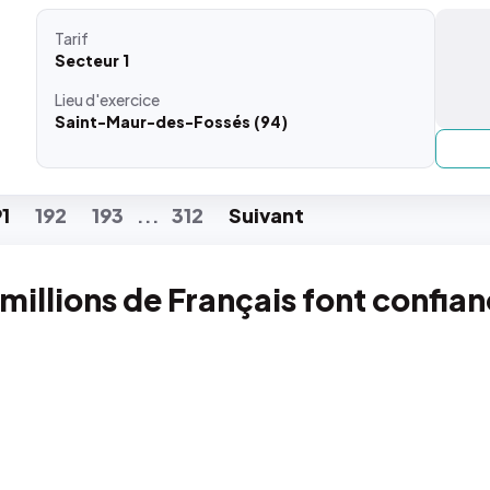
Tarif
Secteur 1
Lieu
d'exercice
Saint-Maur-des-Fossés (94)
91
192
193
312
Suiv
ant
...
 millions de Français font confia