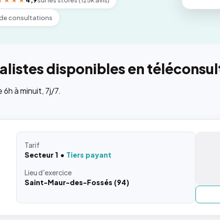
★★★★
4,9
sur les stores (125k avis)
de consultations
listes disponibles en téléconsul
h à minuit, 7j/7.
Tarif
Secteur 1
Tiers payant
Lieu
d'exercice
Saint-Maur-des-Fossés (94)