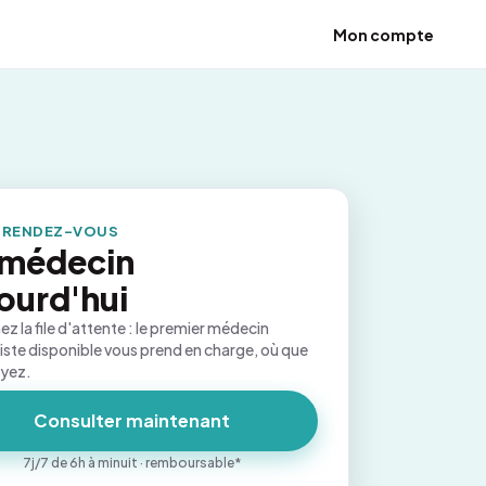
Mon compte
 RENDEZ-VOUS
 médecin
ourd'hui
ez la file d'attente : le premier médecin
iste disponible vous prend en charge, où que
oyez.
Consulter maintenant
7j/7 de 6h à minuit · remboursable*