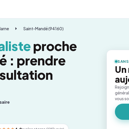
Marne
Saint-Mandé (94160)
liste
proche
 : prendre
SANS
Un
sultation
auj
Rejoign
général
vous s
saire