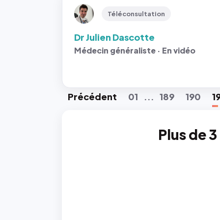
Téléconsultation
Dr Julien Dascotte
Médecin généraliste · En vidéo
Préc
édent
01
189
190
1
...
Plus de 3