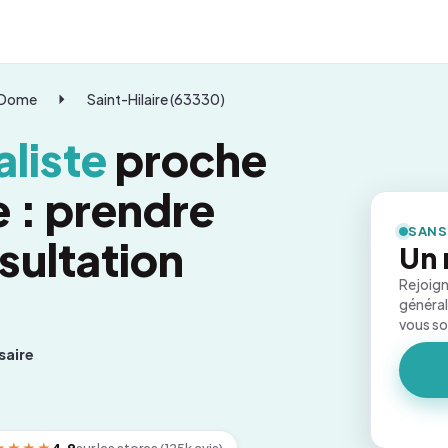
-Dome
Saint-Hilaire (63330)
liste
proche
e : prendre
SANS
sultation
Un 
Rejoign
général
vous s
saire