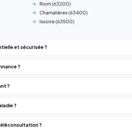
Riom (63200)
Chamalières (63400)
Issoire (63500)
tielle et sécurisée ?
nnance ?
ant ?
ladie ?
 téléconsultation ?