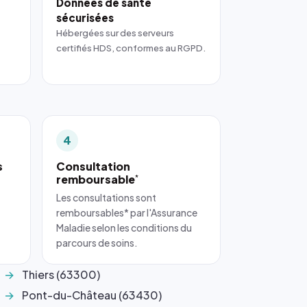
Données de santé
sécurisées
Hébergées sur des serveurs
certifiés HDS, conformes au RGPD.
4
s
Consultation
remboursable
*
Les consultations sont
remboursables* par l'Assurance
Maladie selon les conditions du
parcours de soins.
Thiers (63300)
Pont-du-Château (63430)