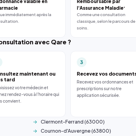
donnance valable en
Remboursable par
armacie
l'Assurance Maladie
*
ue immédiatement après la
Comme une consultation
sultation.
classique, selon le parcours de
soins.
nsultation avec Qare ?
3
nsultez maintenant ou
Recevez vos document
us tard
Recevez vos ordonnances et
isissez votre médecin et
prescriptions sur notre
nez rendez-vous à l'horaire qui
application sécurisée.
s convient.
Clermont-Ferrand (63000)
Cournon-d'Auvergne (63800)