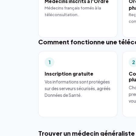
Médecins inscrits à l'Ordre
Or
ph
Médecins français formés à la
téléconsultation.
Reç
con
Comment fonctionne une téléco
1
2
Inscription gratuite
Co
pl
Vos informations sont protégées
Cho
sur des serveurs sécurisés, agréés
pre
Données de Santé.
vou
Trouver un médecin généraliste