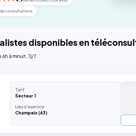
★★★★
4,9
sur les stores (125k avis)
de consultations
listes disponibles en téléconsul
h à minuit, 7j/7.
Tarif
Secteur 1
Lieu
d'exercice
Champeix (63)