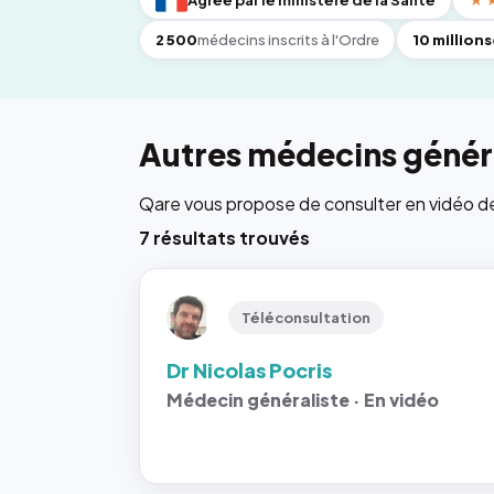
Agréé par le ministère de la Santé
★
2 500
médecins inscrits à l'Ordre
10 millions
Autres médecins généra
Qare vous propose de consulter en vidéo de 6
7 résultats trouvés
Téléconsultation
Dr Nicolas Pocris
Médecin généraliste · En vidéo