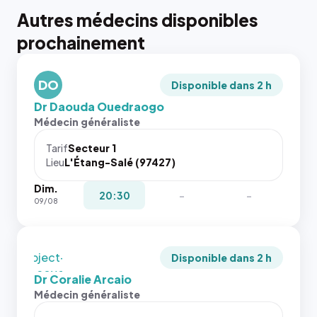
Autres médecins disponibles
{# 40×40
prochainement
: la taille
rendue par
`.profile-
DO
picture`,
Disponible dans 2 h
et un
Dr Daouda Ouedraogo
rapport 1:1
Médecin généraliste
qui reste
juste à
Tarif
Secteur 1
Lieu
L'Étang-Salé (97427)
toutes les
tailles
Dim.
puisque la
{# 40×40
20:30
-
-
09/08
photo est
: la taille
recadrée
rendue par
en
`.profile-
`object-
picture`,
Disponible dans 2 h
fit: cover`.
et un
Dr Coralie Arcaio
Sans ces
rapport 1:1
Médecin généraliste
attributs
qui reste