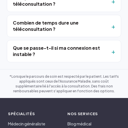
téléconsultation ?
Combien de temps dure une
téléconsultation ?
Que se passe-t-il si ma connexion est
instable ?
*Lorsque le parcours de soin est respecté par le patient. Les tarifs
appliqués sont ceux de l'Assurance Maladie, sans coût
supplémentaire lié à l'accès à la consultation. Des frais non
remboursables peuvent s'appliquer en fonction des options.
SPÉCIALITÉS
NOS SERVICES
Médecin généraliste
Blog médical