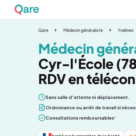
Qare
Médecin généraliste
Yvelines
Médecin généra
Cyr-l'École (7
RDV en télécon
Sans salle d'attente ni déplacement.
Ordonnance ou arrêt de travail si néces
Consultations remboursables
*