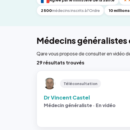
Agréé par le ministère de la Santé
★
2 500
médecins inscrits à l'Ordre
10 millions
Médecins généralistes 
Qare vous propose de consulter en vidéo de 6
29 résultats trouvés
Téléconsultation
Dr Vincent Castel
Médecin généraliste · En vidéo