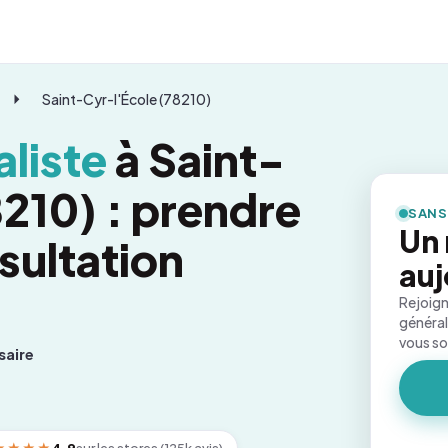
Saint-Cyr-l'École (78210)
liste
à Saint-
8210) : prendre
SANS
Un
sultation
auj
Rejoign
général
vous s
saire