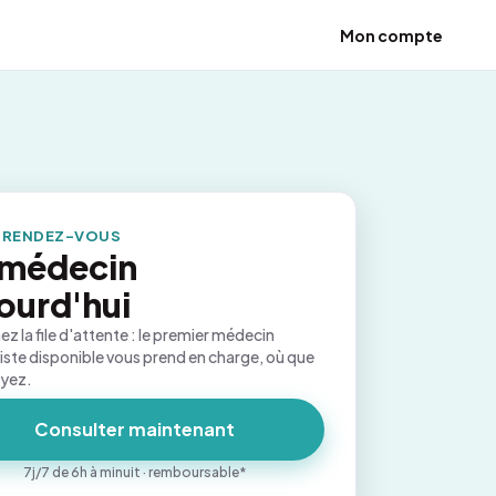
Mon compte
 RENDEZ-VOUS
 médecin
ourd'hui
ez la file d'attente : le premier médecin
iste disponible vous prend en charge, où que
oyez.
Consulter maintenant
7j/7 de 6h à minuit · remboursable*