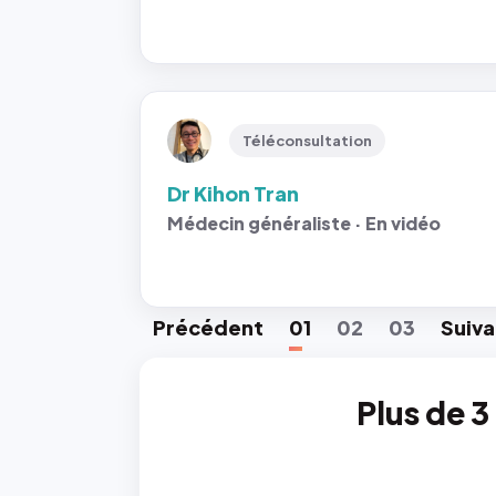
Téléconsultation
Dr Kihon Tran
Médecin généraliste · En vidéo
Préc
édent
01
02
03
Suiv
a
Plus de 3