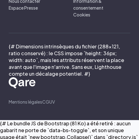
Nous contacter
Information &
Espace Presse
consentement
Cookies
{# Dimensions intrinsèques du fichier (288×121,
ratio conservé) : le CSS impose `height: 36px;
width: auto`, mais les attributs réservent la place
avant que l'image n'arrive. Sans eux, Lighthouse
compte un décalage potentiel. #}
Mentions légales
CGUV
{# Le bundle JS de Bootstrap (81 Ko) a été retiré : aucun
gabarit ne porte de `data-bs-toggle`, et son unique
usage était `new bootstrap.Collapse()` dans `directory.js`