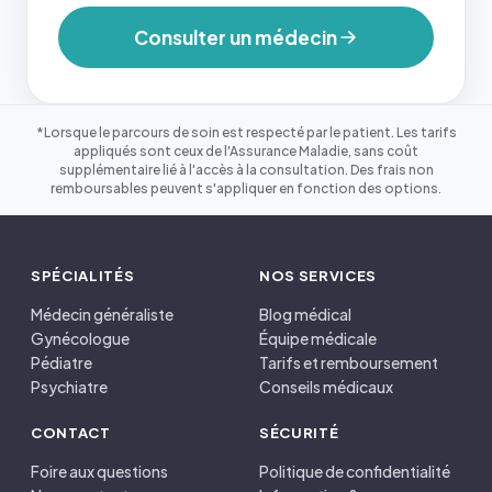
Consulter un médecin
*Lorsque le parcours de soin est respecté par le patient. Les tarifs
appliqués sont ceux de l'Assurance Maladie, sans coût
supplémentaire lié à l'accès à la consultation. Des frais non
remboursables peuvent s'appliquer en fonction des options.
SPÉCIALITÉS
NOS SERVICES
Médecin généraliste
Blog médical
Gynécologue
Équipe médicale
Pédiatre
Tarifs et remboursement
Psychiatre
Conseils médicaux
CONTACT
SÉCURITÉ
Foire aux questions
Politique de confidentialité