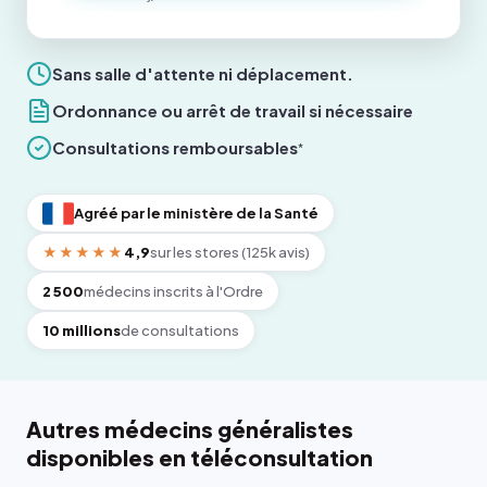
Sans salle d'attente ni déplacement.
Ordonnance ou arrêt de travail si nécessaire
Consultations remboursables
*
Agréé par le ministère de la Santé
★★★★★
4,9
sur les stores (125k avis)
2 500
médecins inscrits à l'Ordre
10 millions
de consultations
Autres médecins généralistes
disponibles en téléconsultation