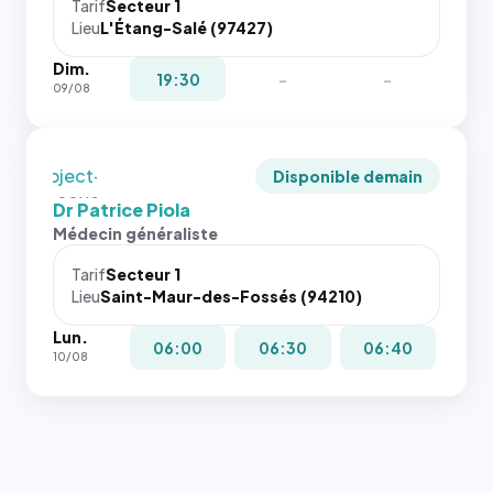
cas. #}
juste à
Tarif
Secteur 1
Lieu
L'Étang-Salé (97427)
toutes les
tailles
Dim.
puisque la
19:30
-
-
09/08
photo est
recadrée
en
`object-
Disponible demain
fit: cover`.
Dr Patrice Piola
Sans ces
Médecin généraliste
attributs
le
Tarif
Secteur 1
navigateur
Lieu
Saint-Maur-des-Fossés (94210)
ne réserve
Lun.
pas la
06:00
06:30
06:40
10/08
place, et
c'étaient
les trois
dernières
images de
l'annuaire