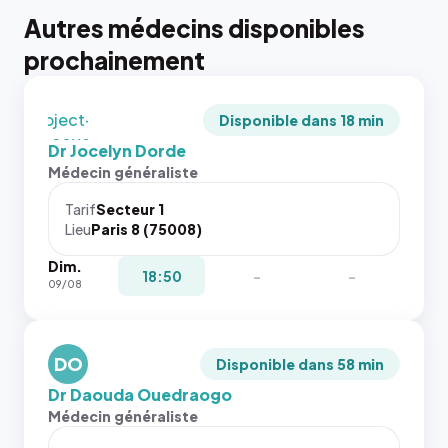
tailles
Autres médecins disponibles
puisque la
photo est
prochainement
recadrée
en
`object-
Disponible dans 18 min
fit: cover`.
Dr Jocelyn Dorde
Sans ces
Médecin généraliste
attributs
le
Tarif
Secteur 1
navigateur
Lieu
Paris 8 (75008)
ne réserve
Dim.
pas la
{# 40×40
18:50
-
-
09/08
place, et
: la taille
c'étaient
rendue par
les trois
`.profile-
dernières
DO
picture`,
Disponible dans 58 min
images de
et un
Dr Daouda Ouedraogo
l'annuaire
rapport 1:1
Médecin généraliste
dans ce
qui reste