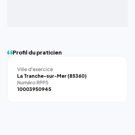
Profil du praticien
Ville d'exercice
{# 40×40
La Tranche-sur-Mer (85360)
: la taille
Numéro RPPS
rendue par
10003950945
`.profile-
picture`,
et un
rapport 1:1
qui reste
juste à
toutes les