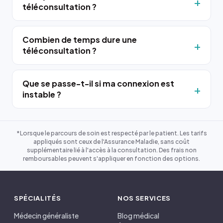
téléconsultation ?
Combien de temps dure une
téléconsultation ?
Que se passe-t-il si ma connexion est
instable ?
*Lorsque le parcours de soin est respecté par le patient. Les tarifs
appliqués sont ceux de l'Assurance Maladie, sans coût
supplémentaire lié à l'accès à la consultation. Des frais non
remboursables peuvent s'appliquer en fonction des options.
SPÉCIALITÉS
NOS SERVICES
Médecin généraliste
Blog médical